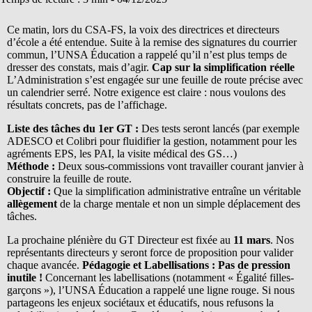
Ce matin, lors du CSA-FS, la voix des directrices et directeurs
d’école a été entendue. Suite à la remise des signatures du courrier
commun, l’UNSA Éducation a rappelé qu’il n’est plus temps de
dresser des constats, mais d’agir.
Cap sur la simplification réelle
L’Administration s’est engagée sur une feuille de route précise avec
un calendrier serré. Notre exigence est claire : nous voulons des
résultats concrets, pas de l’affichage.
Liste des tâches
du 1
er
GT
:
Des tests seront lancés (par exemple
ADESCO et Colibri pour fluidifier la gestion, notamment pour les
agréments EPS, les PAI, la visite médical des GS…)
Méthode :
Deux sous-commissions vont travailler courant janvier à
construire la feuille de route.
Objectif :
Que la simplification administrative entraîne un véritable
allègement
de la charge mentale et non un simple déplacement des
tâches.
La prochaine plénière du GT Directeur est fixée au
11 mars
. Nos
représentants directeurs y seront force de proposition pour valider
chaque avancée.
Pédagogie et Labellisations : Pas de pression
inutile !
Concernant les labellisations (notamment « Égalité filles-
garçons »), l’UNSA Éducation a rappelé une ligne rouge. Si nous
partageons les enjeux sociétaux et éducatifs, nous refusons la