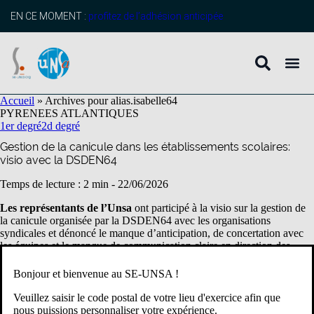
contenu
principal
EN CE MOMENT :
profitez de l’adhésion anticipée
Accueil
»
Archives pour alias.isabelle64
PYRENEES ATLANTIQUES
1er degré
2d degré
Gestion de la canicule dans les établissements scolaires:
visio avec la DSDEN64
Temps de lecture : 2 min -
22/06/2026
Les représentants de l’Unsa
ont participé à la visio sur la gestion de
la canicule organisée par la DSDEN64 avec les organisations
syndicales et dénoncé le manque d’anticipation, de concertation avec
les équipes et le manque de communication claire en direction des
collègues. Nous avons relayé toutes les questions que nous avions
reçues des collègues mais beaucoup sont restées sans réponse.
Ci-
Bonjour et bienvenue au SE-UNSA !
dessous les
r
éponses de la dsden64.
Veuillez saisir le code postal de votre lieu d'exercice afin que
er
nous puissions personnaliser votre expérience.
Dans les établissements du 1
D :