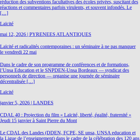
réduction des subventions facultatives des écoles privées, suscitant des
réactions et commentaires parfois virulents, et souvent infondés. Le
[…]
Laïcité
mai 12, 2026
|
PYRENEES ATLANTIQUES
Laïcité et radicalités contemporaines : un séminaire à ne pas manquer
le vendredi 22 mai
Dans le cadre de son programme de conférences et de formations,
l’Unsa Education et le SNPDEN-Unsa Bordeaux — syndicat des
personnels de direction — organise une journée de séminaire
décentralisée […]
Laïcité
janvier 5, 2026
|
LANDES
CDAL 40 : Projection du film « Laïcité, liberté, égalité, fraternité »
Jeudi 15 janvier à Saint Pierre du Mont
Le CDAL des Landes (DDEN, FCPE, SE unsa, UNSA education et
la Ligue de l’enseignement) dans le cadre de la célébration des 120 ans