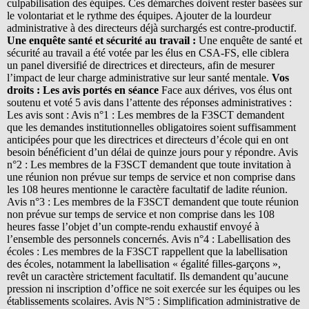
culpabilisation des équipes. Ces démarches doivent rester basées sur
le volontariat et le rythme des équipes. Ajouter de la lourdeur
administrative à des directeurs déjà surchargés est contre-productif.
Une enquête santé et sécurité au travail :
Une enquête de santé et
sécurité au travail a été votée par les élus en CSA-FS, elle ciblera
un panel diversifié de directrices et directeurs, afin de mesurer
l’impact de leur charge administrative sur leur santé mentale.
Vos
droits : Les avis portés en séance
Face aux dérives, vos élus ont
soutenu et voté 5 avis dans l’attente des réponses administratives :
Les avis sont : Avis n°1 : Les membres de la F3SCT demandent
que les demandes institutionnelles obligatoires soient suffisamment
anticipées pour que les directrices et directeurs d’école qui en ont
besoin bénéficient d’un délai de quinze jours pour y répondre. Avis
n°2 : Les membres de la F3SCT demandent que toute invitation à
une réunion non prévue sur temps de service et non comprise dans
les 108 heures mentionne le caractère facultatif de ladite réunion.
Avis n°3 : Les membres de la F3SCT demandent que toute réunion
non prévue sur temps de service et non comprise dans les 108
heures fasse l’objet d’un compte-rendu exhaustif envoyé à
l’ensemble des personnels concernés. Avis n°4 : Labellisation des
écoles : Les membres de la F3SCT rappellent que la labellisation
des écoles, notamment la labellisation « égalité filles-garçons »,
revêt un caractère strictement facultatif. Ils demandent qu’aucune
pression ni inscription d’office ne soit exercée sur les équipes ou les
établissements scolaires. Avis N°5 : Simplification administrative de