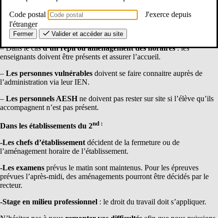
– Dans le cas
d’une fermeture d’école
(uniquement 5 écoles dans le
Code postal
J'exerce depuis
64 lundi et mardi AM) : les enseignants n’ont pas à être sur l’école. Si
l'étranger
SMA, il est assuré par la mairie.
Fermer
Valider et accéder au site
– Dans le cas
d’un repli ou aménagement des horaires
: les
enseignants doivent être présents et assurer l’accueil.
–
Les personnes vulnérables
doivent se faire connaitre auprès de
l’administration via leur IEN.
–
Les personnels AESH
ne doivent pas rester sur site si l’élève qu’ils
accompagnent n’est pas présent.
nd :
Dans les établissements du 2
-Les chefs d’établissement
décident de la fermeture ou de
l’aménagement horaire de l’établissement.
-Les examens
prévus le matin sont maintenus. Pour les épreuves
prévues l’après-midi, des aménagements pourront être décidés par le
recteur.
-Stage en milieu professionnel
: le droit du travail doit s’appliquer.