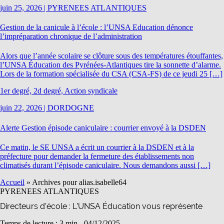
juin 25, 2026
|
PYRENEES ATLANTIQUES
Gestion de la canicule à l’école : l’UNSA Education dénonce
l’impréparation chronique de l’administration
Alors que l’année scolaire se clôture sous des températures étouffantes,
l’UNSA Éducation des Pyrénées-Atlantiques tire la sonnette d’alarme.
Lors de la formation spécialisée du CSA (CSA-FS) de ce jeudi 25 […]
1er degré, 2d degré, Action syndicale
juin 22, 2026
|
DORDOGNE
Alerte Gestion épisode caniculaire : courrier envoyé à la DSDEN
Ce matin, le SE UNSA a écrit un courrier à la DSDEN et à la
préfecture pour demander la fermeture des établissements non
climatisés durant l’épisode caniculaire. Nous demandons aussi […]
Accueil
»
Archives pour alias.isabelle64
PYRENEES ATLANTIQUES
Directeurs d’école : L’UNSA Éducation vous représente
Temps de lecture : 3 min -
04/12/2025