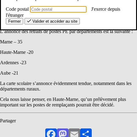
CSA A : retraits de postes annoncés
Code postal
J'exerce depuis
Temps de lecture : 1 min -
29/01/2026
l'étranger
Le CSA Académique s’est réuni ce jeudi 29/01/2026.
Fermer
Valider et accéder au site
L’annonce des retraits de postes PE par départements est la suivante :
Marne – 35
Haute-Marne -20
Ardennes -23
Aube -21
La carte scolaire s’annonce évidemment tendue, notamment dans les
départements ruraux.
Cela nous laisse penser, en Haute-Marne, qu’un prélèvement plus
important sur les postes de remplaçants pourrait être décidé.
Partager