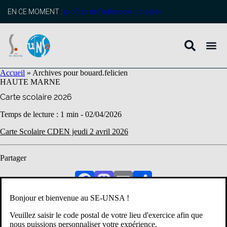
contenu
principal
EN CE MOMENT :
profitez de l’adhésion anticipée
Accueil
»
Archives pour bouard.felicien
HAUTE MARNE
Carte scolaire 2026
Temps de lecture : 1 min -
02/04/2026
Carte Scolaire CDEN jeudi 2 avril 2026
Partager
Facebook
Mastodon
Email
Partager
Accueil
»
Archives pour bouard.felicien
Bonjour et bienvenue au SE-UNSA !
HAUTE MARNE
1er degré
Veuillez saisir le code postal de votre lieu d'exercice afin que
nous puissions personnaliser votre expérience.