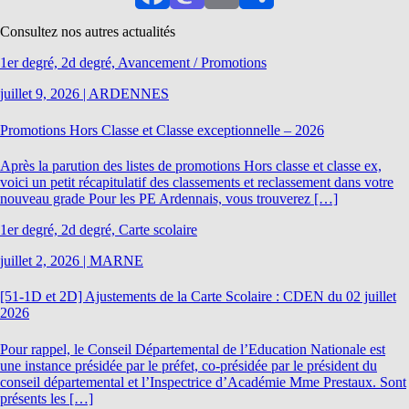
Facebook
Mastodon
Email
Partager
Consultez nos autres actualités
1er degré, 2d degré, Avancement / Promotions
juillet 9, 2026
|
ARDENNES
Promotions Hors Classe et Classe exceptionnelle – 2026
Après la parution des listes de promotions Hors classe et classe ex,
voici un petit récapitulatif des classements et reclassement dans votre
nouveau grade Pour les PE Ardennais, vous trouverez […]
1er degré, 2d degré, Carte scolaire
juillet 2, 2026
|
MARNE
[51-1D et 2D] Ajustements de la Carte Scolaire : CDEN du 02 juillet
2026
Pour rappel, le Conseil Départemental de l’Education Nationale est
une instance présidée par le préfet, co-présidée par le président du
conseil départemental et l’Inspectrice d’Académie Mme Prestaux. Sont
présents les […]