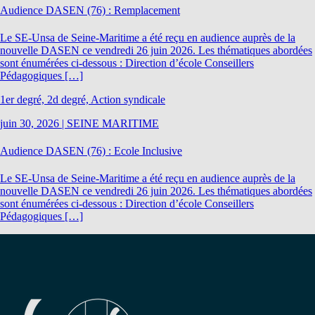
Audience DASEN (76) : Remplacement
Le SE-Unsa de Seine-Maritime a été reçu en audience auprès de la
nouvelle DASEN ce vendredi 26 juin 2026. Les thématiques abordées
sont énumérées ci-dessous : Direction d’école Conseillers
Pédagogiques […]
1er degré, 2d degré, Action syndicale
juin 30, 2026
|
SEINE MARITIME
Audience DASEN (76) : Ecole Inclusive
Le SE-Unsa de Seine-Maritime a été reçu en audience auprès de la
nouvelle DASEN ce vendredi 26 juin 2026. Les thématiques abordées
sont énumérées ci-dessous : Direction d’école Conseillers
Pédagogiques […]