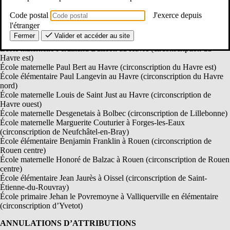
Canteleu)
École primaire Maurice Genevoix à Belbeuf en élémentaire
Code postal
J'exerce depuis
(circonscription de Darnétal)
l'étranger
École élémentaire Curie-Jaurès à Grand-Quevilly (circonscription de
Fermer
Valider et accéder au site
Grand-Quevilly)
École maternelle Ferdinand Buisson au Havre (circonscription du
Havre est)
École maternelle Paul Bert au Havre (circonscription du Havre est)
École élémentaire Paul Langevin au Havre (circonscription du Havre
nord)
École maternelle Louis de Saint Just au Havre (circonscription de
Havre ouest)
École maternelle Desgenetais à Bolbec (circonscription de Lillebonne)
École maternelle Marguerite Couturier à Forges-les-Eaux
(circonscription de Neufchâtel-en-Bray)
École élémentaire Benjamin Franklin à Rouen (circonscription de
Rouen centre)
École maternelle Honoré de Balzac à Rouen (circonscription de Rouen
centre)
École élémentaire Jean Jaurès à Oissel (circonscription de Saint-
Étienne-du-Rouvray)
École primaire Jehan le Povremoyne à Valliquerville en élémentaire
(circonscription d’Yvetot)
ANNULATIONS D’ATTRIBUTIONS