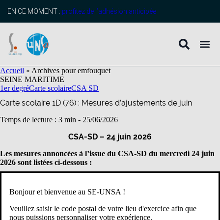
contenu
principal
EN CE MOMENT :
profitez de l’adhésion anticipée
Accueil
»
Archives pour emfouquet
SEINE MARITIME
1er degré
Carte scolaire
CSA SD
Carte scolaire 1D (76) : Mesures d’ajustements de juin
Temps de lecture : 3 min -
25/06/2026
CSA-SD – 24 juin 2026
Les mesures annoncées à l’issue du CSA-SD du mercredi 24 juin
2026 sont listées ci-dessous :
ATTRIBUTIONS D’EMPLOIS
Bonjour et bienvenue au SE-UNSA !
École primaire Les Marronniers à Fresquiennes en élémentaire
(circonscription de Barentin)
Veuillez saisir le code postal de votre lieu d'exercice afin que
École maternelle Gustave Flaubert à Canteleu (circonscription de
nous puissions personnaliser votre expérience.