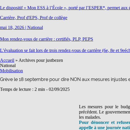
Le dispositif « Mon ESS à l’École », porté par l’ESPER*, permet aux é
Carrière, Prof d'EPS, Prof de collège
mai 18, 2026
|
National
Mon rendez-vous de carrière : certifiés, PLP, PEPS
L’évaluation se fait lors de trois rendez-vous de carrière (6e, 8e et 9eé
Accueil
»
Archives pour justbezen
National
Mobilisation
Grève le 18 septembre pour dire NON aux mesures injustes 
Temps de lecture : 2 min -
02/09/2025
Les mesures pour le budge
précédent. Le gouvernement ch
les malades.
Pour dénoncer et refus
appelle à une journée nati