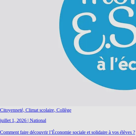
Citoyenneté, Climat scolaire, Collège
juillet 1, 2026
|
National
Comment faire découvrir l’Économie sociale et solidaire à vos élèves ?