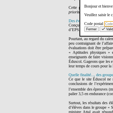
Bonjour et bien
Cette généralisation fait
priorités politiques du gou
Veuillez saisir le
Des évaluations peu contra
Code postal
Conçues pour nécessiter peu
Fermer
Vali
d’EPS.
Pourtant, au regard du calen
peu contraignant de l’affair
évaluations doit être prépar
« Aptitudes physiques » e
enseignants de faire visionn
Éduscol. Gageons que les en
leur temps de cours pour la 
Quelle finalité… des groupe
Ce que le site Éduscol ne m
conclusions de l’expérimen
l’ensemble des épreuves (mê
palier 3,5 en endurance (con
Surtout, les résultats des él
d’élèves dans le groupe « S
ministre Attal avait répo