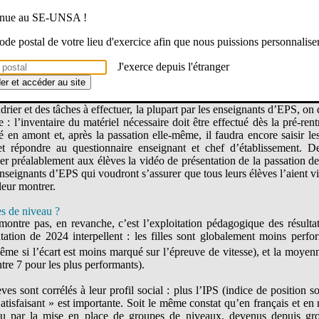
venue au SE-UNSA !
 suite à une expérimentation réalisée en 2024, elle-même pensée com
vernement
(PPG), en lien avec les 30 minutes d’APQ dans le premier de
 code postal de votre lieu d'exercice afin que nous puissions personnalise
ignantes… en théorie
J'exerce depuis l'étranger
 d’espace et peu de matériel, elles sont, selon le ministère, réalisabl
der et accéder au site
drier et des tâches à effectuer, la plupart par les enseignants d’EPS, on
e : l’inventaire du matériel nécessaire doit être effectué dès la pré-rent
é en amont et, après la passation elle-même, il faudra encore saisir les
t répondre au questionnaire enseignant et chef d’établissement. De 
er préalablement aux élèves la vidéo de présentation de la passation de
seignants d’EPS qui voudront s’assurer que tous leurs élèves l’aient v
leur montrer.
s de niveau ?
ontre pas, en revanche, c’est l’exploitation pédagogique des résultats
tation de 2024 interpellent : les filles sont globalement moins perfo
me si l’écart est moins marqué sur l’épreuve de vitesse), et la moyen
tre 7 pour les plus performants).
èves sont corrélés à leur profil social : plus l’IPS (indice de position so
atisfaisant » est importante. Soit le même constat qu’en français et en
ndu par la mise en place de groupes de niveaux, devenus depuis gro