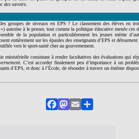
c des savoirs
.
rs des groupes de niveaux en EPS ? Le classement des élèves en tro
t ») autorise à le penser, tout comme la politique éducative menée ces 
nsemble de la population et particulièrement les jeunes mérite d’aut
osent entièrement sur les épaules des enseignants d’EPS et détournent
ntifiée vers le sport-santé cher au gouvernement.
ie ministérielle consistant à rendre facultatives des évaluations qui ré
uvernement
. C’est accorder finalement peu d’importance à un problè
nants d’EPS, et donc à l’École, de résoudre à travers un énième disposi
Facebook
Mastodon
Email
Partager