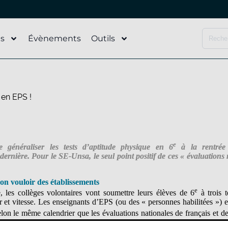
és
Évènements
Outils
 en EPS !
e
 généraliser les tests d’aptitude physique en 6
à la rentrée
ernière. Pour le SE-Unsa, le seul point positif de ces « évaluations
n vouloir des établissements
e
, les collèges volontaires vont soumettre leurs élèves de 6
à trois t
 et vitesse. Les enseignants d’EPS (ou des « personnes habilitées ») en 
lon le même calendrier que les évaluations nationales de français et 
es.