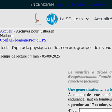
contenu
principal
EN CE MOMENT :
profitez de l’adhésion anticipée
Le SE-Unsa
Actualit
Accueil
»
Archives pour justbezen
National
Collège
Pédagogie
Prof d'EPS
Tests d’aptitude physique en 6e : non aux groupes de niveau
Temps de lecture : 4 min -
05/09/2025
Le ministère a décidé de
d’expérimentation l’année d
caractère facultatif.
Une généralisation… au bo
À compter de cette rentrée
endurance, saut en longueur
septembre au 17 octobre, se
e
4
qui, elles, sont obligatoir