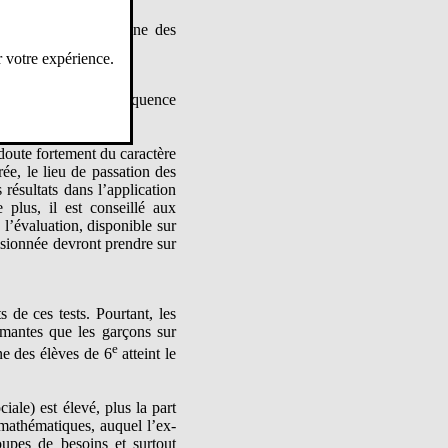
me une réponse à l’une des
gré.
r votre expérience.
es sur les 2h d’une séquence
 doute fortement du caractère
rée, le lieu de passation des
 résultats dans l’application
plus, il est conseillé aux
 l’évaluation, disponible sur
isionnée devront prendre sur
 de ces tests. Pourtant, les
rmantes que les garçons sur
e
ne des élèves de 6
atteint le
ciale) est élevé, plus la part
 mathématiques, auquel l’ex-
upes de besoins et surtout