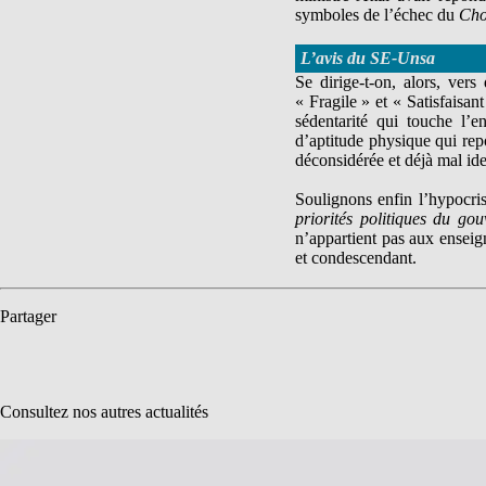
symboles de l’échec du
Cho
L’avis du SE-Unsa
Se dirige-t-on, alors, ve
« Fragile » et « Satisfaisan
sédentarité qui touche l’e
d’aptitude physique qui rep
déconsidérée et déjà mal ide
Soulignons enfin l’hypocris
priorités politiques du go
n’appartient pas aux enseig
et condescendant.
Partager
Consultez nos autres actualités