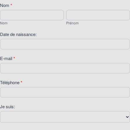
[25]
Nom
*
PES:
Nom
Prénom
Tombola
Nom
Prénom
Stagiaire
2026
Date de naissance:
E-mail
*
Téléphone
*
Je suis: