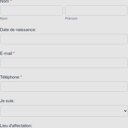
[25]
Nom
*
PES:
Nom
Prénom
Tombola
Nom
Prénom
Stagiaire
2026
Date de naissance:
E-mail
*
Téléphone
*
Je suis:
Lieu d'affectation: