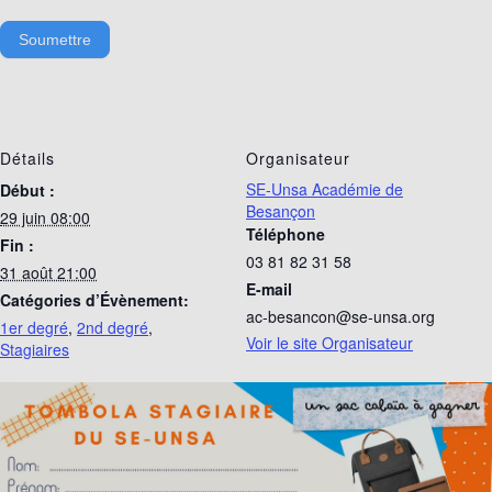
Soumettre
Détails
Organisateur
SE-Unsa Académie de
Début :
Besançon
29 juin 08:00
Téléphone
Fin :
03 81 82 31 58
31 août 21:00
E-mail
Catégories d’Évènement:
ac-besancon@se-unsa.org
1er degré
,
2nd degré
,
Voir le site Organisateur
Stagiaires