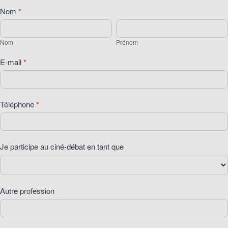
[70]
Nom
*
Ciné
Nom
Prénom
Débat
Nom
Prénom
du
mardi
E-mail
*
15
septembre
2026
Téléphone
*
Je participe au ciné-débat en tant que
Autre profession