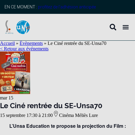
EN CE MOMENT :
profitez de l’adhésion anticipée
Accueil
»
Évènements
»
Le Ciné rentrée du SE-Unsa70
< Retour aux événements
mar
15
Le Ciné rentrée du SE-Unsa70
15 septembre 17:30
à
21:00
Cinéma Méliès Lure
L’Unsa Education te propose la projection du Film :