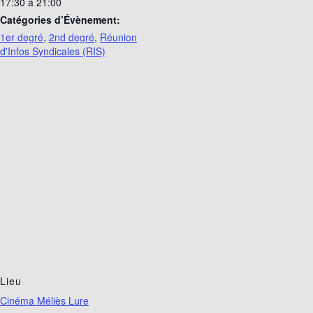
17:30 à 21:00
Catégories d’Évènement:
1er degré
,
2nd degré
,
Réunion
d'Infos Syndicales (RIS)
Lieu
Cinéma Méliès Lure