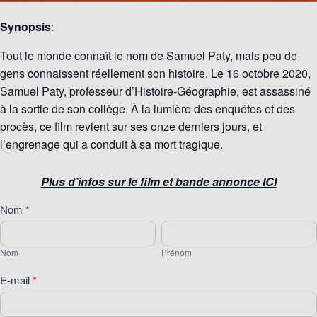
Synopsis
:
Tout le monde connaît le nom de Samuel Paty, mais peu de
gens connaissent réellement son histoire. Le 16 octobre 2020,
Samuel Paty, professeur d’Histoire-Géographie, est assassiné
à la sortie de son collège. À la lumière des enquêtes et des
procès, ce film revient sur ses onze derniers jours, et
l’engrenage qui a conduit à sa mort tragique.
Plus d’infos sur le film
et
bande annonce ICI
[70]
Nom
*
Ciné
Nom
Prénom
Débat
Nom
Prénom
du
mardi
E-mail
*
15
septembre