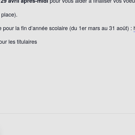
pour vous aider à finaliser vos voeu
9 avril après-midi
 place).
 pour la fin d’année scolaire (du 1er mars au 31 août) :
r les titulaires