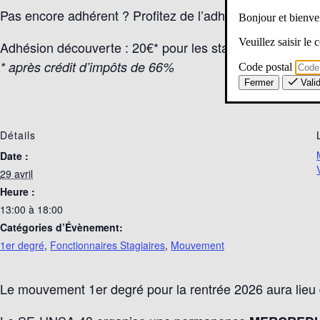
Pas encore adhérent ? Profitez de l’adhésion découverte
Bonjour et bien
Veuillez saisir le
Adhésion découverte : 20€* pour les stagiaires – 27€* pou
* après crédit d’impôts de 66%
Code postal
Fermer
Vali
Détails
Date :
29 avril
Heure :
13:00 à 18:00
Catégories d’Évènement:
1er degré
,
Fonctionnaires Stagiaires
,
Mouvement
Le mouvement 1er degré pour la rentrée 2026 aura lieu du