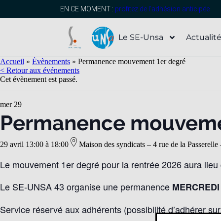
EN CE MOMENT :
profitez de l’adhésion anticipée
Le SE-Unsa
Actualit
Accueil
»
Évènements
»
Permanence mouvement 1er degré
< Retour aux événements
Cet évènement est passé.
mer
29
Permanence mouvemen
29 avril 13:00
à
18:00
Maison des syndicats – 4 rue de la Passer
Le mouvement 1er degré pour la rentrée 2026 aura lieu du
Le SE-UNSA 43 organise une permanence
MERCREDI 2
Service réservé aux adhérents (possibilité d’adhérer sur