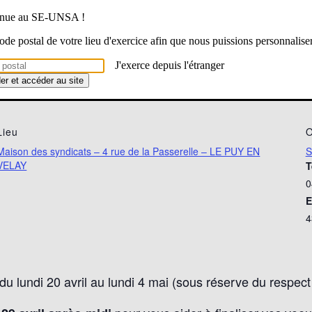
 pour la fin d’année scolaire (du 1er mars au 31 août) :
venue au SE-UNSA !
 code postal de votre lieu d'exercice afin que nous puissions personnalise
r les titulaires
J'exerce depuis l'étranger
der et accéder au site
Lieu
O
Maison des syndicats – 4 rue de la Passerelle – LE PUY EN
S
VELAY
T
0
E
4
 lundi 20 avril au lundi 4 mai (sous réserve du respect 