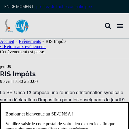
EN CE MOMENT :
profitez de l’adhésion anticipée
Accueil
»
Évènements
»
RIS Impôts
< Retour aux événements
Cet évènement est passé.
jeu
09
RIS Impôts
9 avril 17:30
à
20:00
Le SE-Unsa 13 propose une réunion d’information syndicale
sur la déclaration d’imposition pour les enseignants le jeudi 9
avril à 17h30 en visio,
inscription ici
Bonjour et bienvenue au SE-UNSA !
Veuillez saisir le code postal de votre lieu d'exercice afin que
nous puissions personnaliser votre expérience.