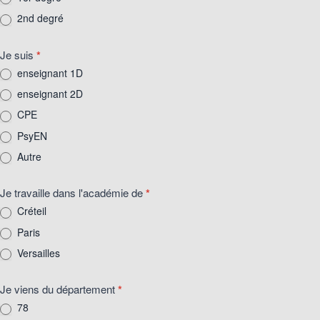
2nd degré
Je suis
*
enseignant 1D
enseignant 2D
CPE
PsyEN
Autre
Autre
Je travaille dans l'académie de
*
Créteil
Paris
Versailles
Je viens du département
*
78