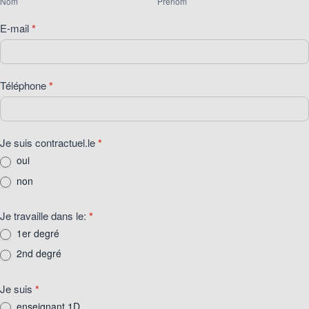
Nom
Prénom
E-mail
*
Téléphone
*
Je suis contractuel.le
*
oui
non
Je travaille dans le:
*
1er degré
2nd degré
Je suis
*
enseignant 1D