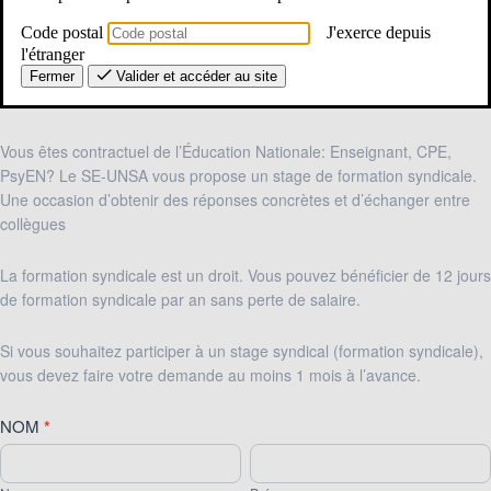
Code postal
J'exerce depuis
l'étranger
Fermer
Valider et accéder au site
Stage
Vous êtes contractuel de l’Éducation Nationale: Enseignant, CPE,
"Contractuels"
PsyEN? Le SE-UNSA vous propose un stage de formation syndicale.
du
Une occasion d’obtenir des réponses concrètes et d’échanger entre
jeudi
collègues
19
novembre
La formation syndicale est un droit. Vous pouvez bénéficier de 12 jours
2026
de formation syndicale par an sans perte de salaire.
Si vous souhaitez participer à un stage syndical (formation syndicale),
vous devez faire votre demande au moins 1 mois à l’avance.
NOM
*
Nom
Prénom