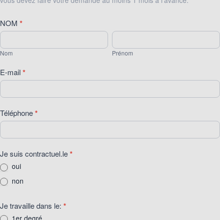
vous devez faire votre demande au moins 1 mois à l’avance.
NOM
*
Nom
Prénom
Nom
Prénom
E-mail
*
Téléphone
*
Je suis contractuel.le
*
oui
non
Je travaille dans le:
*
1er degré