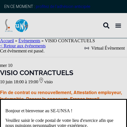
EN CE MOMENT :
profitez de l’adhésion anticipée
Accueil
»
Évènements
»
VISIO CONTRACTUELS
< Retour aux événements
Virtual Évènement
Cet évènement est passé.
mer
10
VISIO CONTRACTUELS
10 juin 18:00
à
19:00
visio
Fin de contrat ou renouvellement, Attestation employeur,
Indemnités, Passer le concours, France travail
Tout vous expliquer et tout comprendre avec le SE-Unsa.
Bonjour et bienvenue au SE-UNSA !
Veuillez saisir le code postal de votre lieu d'exercice afin que
Visio mercedi 10 juin 2026
nous puissions personnaliser votre expérience.