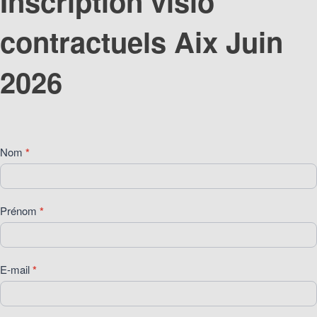
Inscription visio
contractuels
contractuels Aix Juin
Aix
Juin
2026
2026
Nom
*
Prénom
*
E-mail
*