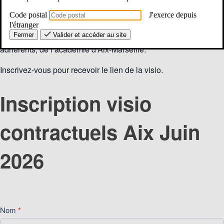
de 18h à 19h
Code postal
J'exerce depuis
Cette réunion est ouverte à tous les contractuels
l'étranger
Fermer
Valider et accéder au site
Enseignants, CPE, Psy-EN, adhérent∙es au SE-Unsa et non
adhérents, de l’académie d’Aix-Marseille.
Inscrivez-vous pour recevoir le lien de la visio.
Inscription
Inscription visio
visio
contractuels
contractuels Aix Juin
Aix
Juin
2026
2026
Nom
*