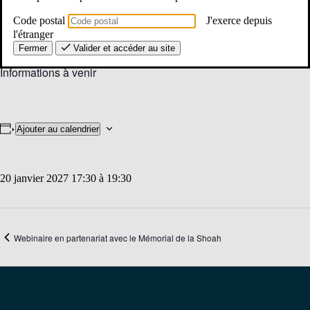
17:30 à 19:30
Code postal
J'exerce depuis
Catégories d’Évènement:
l'étranger
2nd degré
,
Entrée métier
,
Visio
Fermer
Valider et accéder au site
Informations à venir
Ajouter au calendrier
20 janvier 2027 17:30
à
19:30
Webinaire en partenariat avec le Mémorial de la Shoah