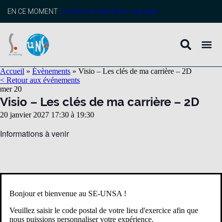
EN CE MOMENT :
profitez de l’adhésion anticipée
Accueil
»
Évènements
»
Visio – Les clés de ma carrière – 2D
< Retour aux événements
mer
20
Visio – Les clés de ma carrière – 2D
20 janvier 2027 17:30
à
19:30
Informations à venir
Détails
Date :
Bonjour et bienvenue au SE-UNSA !
20 janvier 2027
Veuillez saisir le code postal de votre lieu d'exercice afin que
Heure :
nous puissions personnaliser votre expérience.