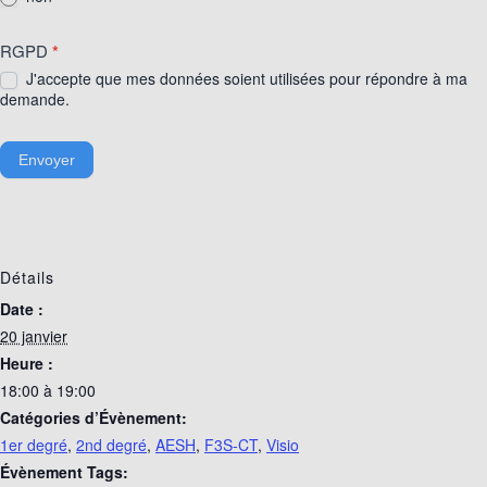
RGPD
*
J'accepte que mes données soient utilisées pour répondre à ma
demande.
Envoyer
Détails
Date :
20 janvier
Heure :
18:00 à 19:00
Catégories d’Évènement:
1er degré
,
2nd degré
,
AESH
,
F3S-CT
,
Visio
Évènement Tags: