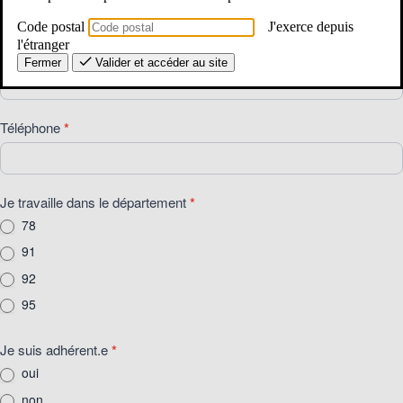
et
Nom
Prénom
sécurité
Code postal
J'exerce depuis
au
l'étranger
E-mail
*
Fermer
Valider et accéder au site
travail"
du
mardi
20
Téléphone
*
janvier
2026
Je travaille dans le département
*
78
91
92
95
Je suis adhérent.e
*
oui
non