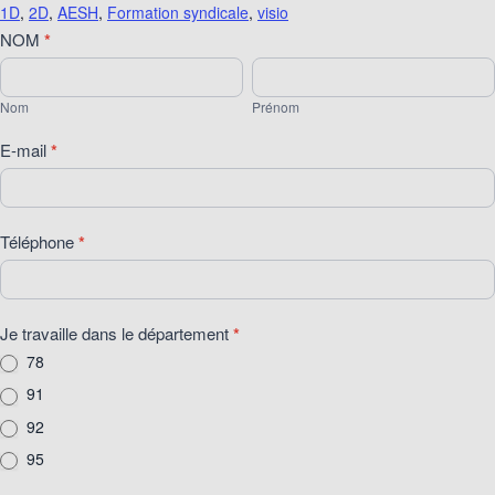
1D
,
2D
,
AESH
,
Formation syndicale
,
visio
Visio
NOM
*
"Santé
Nom
Prénom
et
Nom
Prénom
sécurité
au
E-mail
*
travail"
du
mardi
20
Téléphone
*
janvier
2026
Je travaille dans le département
*
78
91
92
95