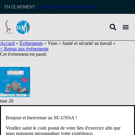
EN CE MOMENT :
profitez de l’adhésion anticipée
Accueil
»
Évènements
»
Visio « Santé et sécurité au travail »
< Retour aux événements
Cet évènement est passé.
mar
20
Visio « Santé et sécurité au travail »
20 janvier 18:00
à
19:00
Bonjour et bienvenue au SE-UNSA !
Visio
NOM
*
Veuillez saisir le code postal de votre lieu d'exercice afin que
"Santé
Nom
Prénom
nous puissions personnaliser votre expérience.