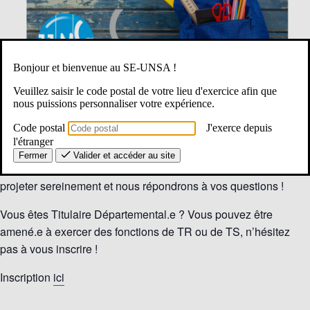
Bonjour et bienvenue au SE-UNSA !
Veuillez saisir le code postal de votre lieu d'exercice afin que
nous puissions personnaliser votre expérience.
Vous serez affecté.e sur un poste de TR ou TS en Ardèche à la
rentrée et vous vous posez des questions ?
Code postal
J'exerce depuis
l'étranger
Le Se-Unsa vous propose une visio d’une heure pour y voir
Fermer
Valider et accéder au site
plus clair ! Nous vous donnerons quelques éléments pour vous
projeter sereinement et nous répondrons à vos questions !
Vous êtes Titulaire Départemental.e ? Vous pouvez être
amené.e à exercer des fonctions de TR ou de TS, n’hésitez
pas à vous inscrire !
Inscription
ici