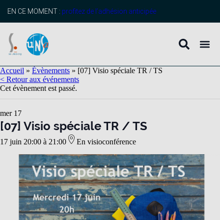
EN CE MOMENT :
profitez de l’adhésion anticipée
Accueil
»
Évènements
»
[07] Visio spéciale TR / TS
< Retour aux événements
Cet évènement est passé.
mer
17
[07] Visio spéciale TR / TS
17 juin 20:00
à
21:00
En visioconférence