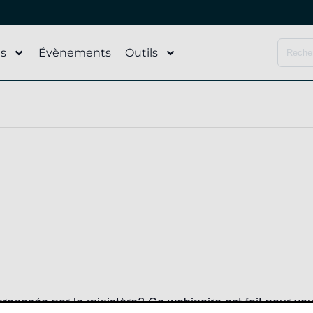
és
Évènements
Outils
oposée par le ministère? Ce webinaire est fait pour vou