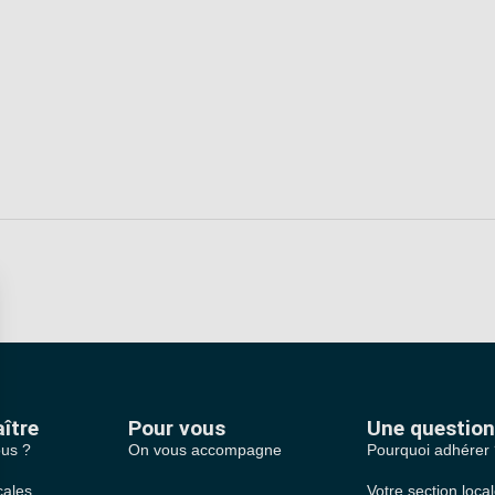
ître
Pour vous
Une question
us ?
On vous accompagne
Pourquoi adhérer
cales
Votre section loca