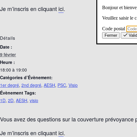
Je m’inscris en cliquant
ici
.
Bonjour et bien
Veuillez saisir le
Code postal
Fermer
Vali
Détails
Date :
9 février
Heure :
18:00 à 19:00
Catégories d’Évènement:
1er degré
,
2nd degré
,
AESH
,
PSC
,
Visio
Évènement Tags:
1D
,
2D
,
AESH
,
visio
Vous avez des questions sur la couverture prévoyance pr
Je m’inscris en cliquant
ici
.