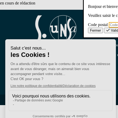
en cours de rédaction
Bonjour et bien
Veuillez saisir le
Code postal
Nous conna
Fermer
Vali
Qui sommes-no
Nos sections lo
Bien plus qu'un
Partenariats et 
syndicat
SE-Unsa est un syndicat de l’UNSA
Site réalisé avec ❤️ par AKWO