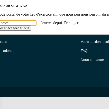
venue au SE-UNSA !
 code postal de votre lieu d'exercice afin que nous puissions personnalise
J'exerce depuis l'étranger
ître
Pour vous
Une question
der et accéder au site
us ?
On vous accompagne
Pourquoi adhérer
cales
Votre section loca
relations
FAQ
Nous contacter