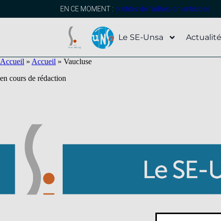
contenu
principal
EN CE MOMENT :
profitez de l’adhésion anticipée
Le SE-Unsa
Actualit
Accueil
»
Accueil
»
Vaucluse
en cours de rédaction