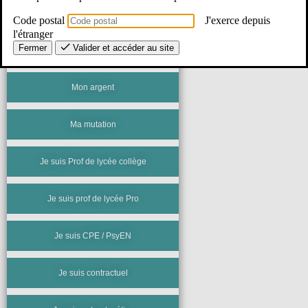
Mon avancement
Code postal
J'exerce depuis
l'étranger
Fermer
Valider et accéder au site
Ma santé
Mon argent
Ma mutation
Je suis Prof de lycée collège
Je suis prof de lycée Pro
Je suis CPE / PsyEN
Je suis contractuel