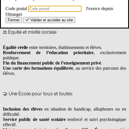
scolaire, équipements numériques.
Maintien du budget de l’Éducation nationale
comme premier
Code postal
J'exerce depuis
budget de la Nation.
l'étranger
Fermer
Valider et accéder au site
⚖️ Équité et mixité sociale
Égalité réelle
entre territoires, établissements et élèves.
Renforcement de l’éducation prioritaire
, exclusivement
publique.
Fin du financement public de l’enseignement privé
.
Une carte des formations équilibrée
, au service des parcours des
élèves.
🤝 Une École pour tous et toutes
Inclusion des élèves
en situation de handicap, allophones ou en
difficulté.
Service public de santé scolaire
renforcé et suivi psychologique
effectif.