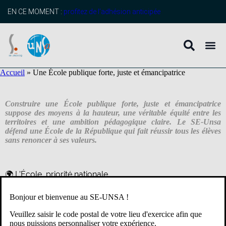
contenu
principal
EN CE MOMENT :
profitez de l’adhésion anticipée
Accueil
»
Une École publique forte, juste et émancipatrice
Construire une École publique forte, juste et émancipatrice
suppose des moyens à la hauteur, une véritable équité entre les
territoires et une ambition pédagogique claire. Le SE-Unsa
défend une École de la République qui fait réussir tous les élèves
sans renoncer à ses valeurs.
🌍 L’École, priorité nationale
Bonjour et bienvenue au SE-UNSA !
Limiter les effectifs :
20 élèves max
en maternelle et collège,
24 au
lycée
.
Veuillez saisir le code postal de votre lieu d'exercice afin que
Des
moyens humains et matériels
à la hauteur : classes, santé
nous puissions personnaliser votre expérience.