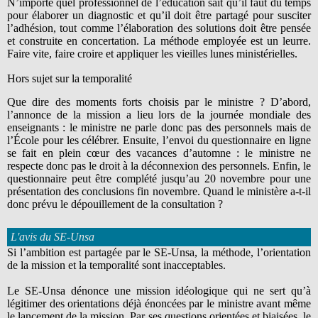
N’importe quel professionnel de l’éducation sait qu’il faut du temps
pour élaborer un diagnostic et qu’il doit être partagé pour susciter
l’adhésion, tout comme l’élaboration des solutions doit être pensée
et construite en concertation. La méthode employée est un leurre.
Faire vite, faire croire et appliquer les vieilles lunes ministérielles.
Hors sujet sur la temporalité
Que dire des moments forts choisis par le ministre ? D’abord,
l’annonce de la mission a lieu lors de la journée mondiale des
enseignants : le ministre ne parle donc pas des personnels mais de
l’École pour les célébrer. Ensuite, l’envoi du questionnaire en ligne
se fait en plein cœur des vacances d’automne : le ministre ne
respecte donc pas le droit à la déconnexion des personnels. Enfin, le
questionnaire peut être complété jusqu’au 20 novembre pour une
présentation des conclusions fin novembre. Quand le ministère a-t-il
donc prévu le dépouillement de la consultation ?
L'avis du SE-Unsa
Si l’ambition est partagée par le SE-Unsa, la méthode, l’orientation
de la mission et la temporalité sont inacceptables.
Le SE-Unsa dénonce une mission idéologique qui ne sert qu’à
légitimer des orientations déjà énoncées par le ministre avant même
le lancement de la mission. Par ses questions orientées et biaisées, le