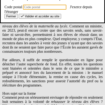
Hors sujet sur le fond
Code postal
J'exerce depuis
Le titre même de la mission montre une vue restrictive et rétrograde
l'étranger
de ce que l’École doit enseigner et apporter aux élèves. Les savoirs,
Fermer
Valider et accéder au site
formule répétée comme un mantra par notre ministre, seraient à eux
seuls la solution pour aboutir à l’ambition affichée :
accroître le
niveau des élèves de la maternelle au lycée
. Comment un ministre,
en 2023, peut-il encore croire que des savoirs seuls, sans savoir-
faire ni savoir-être, permettraient à nos élèves de réussir dans un
monde de plus en plus complexe. Quel employeur, y compris l’État,
recrutera dans les années à venir des jeunes n’ayant que des savoirs
dont ils ne seraient que faire parce que l’École les auraient gavés de
connaissances toujours plus nombreuses.
Par ailleurs, il suffit de remplir le questionnaire en ligne pour
dénicher l’autre supercherie de fond. En effet, toutes les questions
sont biaisées et orientées dans le sens de ce que le ministère a
préparé et annoncé lors du lancement de la mission : le manuel
unique à l’école élémentaire, la remise en cause des cycles, les
redoublements, les sanctions pour asseoir l’autorité du prof ou la
réécriture des programmes.
Hors sujet sur la forme
Comment peut-on sérieusement envisager de répondre en seulement
huit semaines à la volonté de
rehausser le niveau des élèves
?