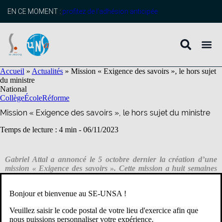
contenu
principal
EN CE MOMENT :
profitez de l’adhésion anticipée
Accueil
»
Actualités
»
Mission « Exigence des savoirs », le hors sujet
du ministre
National
Collège
École
Réforme
Mission « Exigence des savoirs », le hors sujet du ministre
Temps de lecture : 4 min -
06/11/2023
Gabriel Attal a annoncé le 5 octobre dernier la création d’une
mission « Exigence des savoirs ». Cette mission a huit semaines
pour rendre un rapport sur les réformes pédagogiques à
envisager afin d’élever le niveau des élèves. À la base de la
Bonjour et bienvenue au SE-UNSA !
mission, se trouve une consultation des personnels (sans les CPE
ni les PsyEN) sous la forme d’un questionnaire en ligne. Pour le
Veuillez saisir le code postal de votre lieu d'exercice afin que
SE-Unsa, le ministre est hors sujet.
nous puissions personnaliser votre expérience.