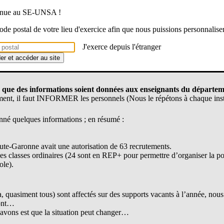
remplacement ?
venue au SE-UNSA !
 code postal de votre lieu d'exercice afin que nous puissions personnalise
e temps partiel aient été traités, le secrétaire général (M. Bouquet) a ex
rt aujourd’hui » et que nous aurions des réponses écrites à nos questio
J'exerce depuis l'étranger
s de la CAPD du 5 juillet…).
der et accéder au site
*
 que des informations soient données aux enseignants du départem
ement, il faut INFORMER les personnels (Nous le répétons à chaque in
é quelques informations ; en résumé :
aute-Garonne avait une autorisation de 63 recrutements.
 des classes ordinaires (24 sont en REP+ pour permettre d’organiser la po
ole).
, quasiment tous) sont affectés sur des supports vacants à l’année, nou
ront…
 avons est que la situation peut changer…