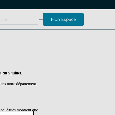
Mon Espace
du 5 juillet
.
dans notre département.
 collègues montrent que
és…