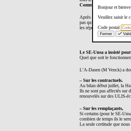
Comment sera assuré le 
Bonjour et bien
Veuillez saisir le
Après que les deux recours d
pas qu’un dialogue soit ouve
Code postal
les réponses à nos question
Fermer
Vali
Le SE-Unsa a insisté pour
Quel que soit le fonctionn
L’A-Dasen (M Venck) a donn
– Sur les contractuels.
Au bilan début juillet, la H
Ils ne sont pas affectés sur
renouvelés sur des ULIS-éc
– Sur les remplaçants,
Si certains (pour le SE-Unsa
combien de temps ils le se
La seule certitude que nous