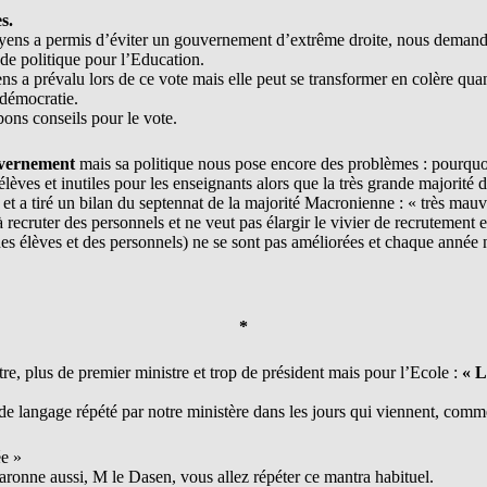
s.
toyens a permis d’éviter un gouvernement d’extrême droite, nous deman
e politique pour l’Education.
ns a prévalu lors de ce vote mais elle peut se transformer en colère qua
démocratie.
bons conseils pour le vote.
uvernement
mais sa politique nous pose encore des problèmes : pourquo
lèves et inutiles pour les enseignants alors que la très grande majorité 
n et a tiré un bilan du septennat de la majorité Macronienne : « très mauv
 recruter des personnels et ne veut pas élargir le vivier de recrutement e
(des élèves et des personnels) ne se sont pas améliorées et chaque année 
*
e, plus de premier ministre et trop de président mais pour l’Ecole :
« L
de langage répété par notre ministère dans les jours qui viennent, com
ée »
ronne aussi, M le Dasen, vous allez répéter ce mantra habituel.