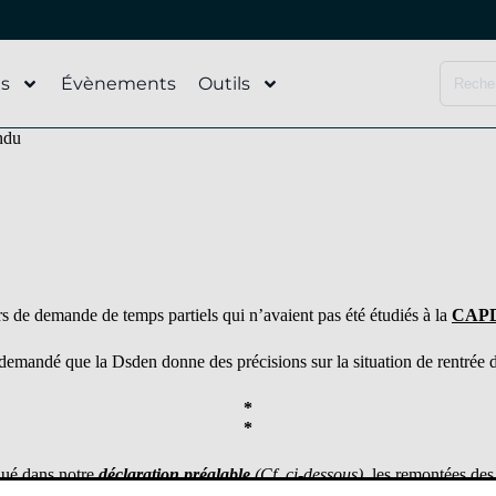
és
Évènements
Outils
ndu
rs de demande de temps partiels qui n’avaient pas été étudiés à la
CAPD 
demandé que la Dsden donne des précisions sur la situation de rentrée 
*
*
ué dans notre
déclaration préalable
(Cf. ci-dessous),
les remontées des
loqués sur des postes vacants et les contractuels ne seront pas embauch