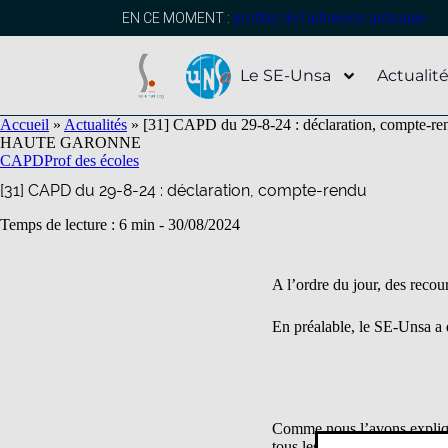
contenu
principal
EN CE MOMENT :
profitez de l’adhésion anticipée
Le SE-Unsa
Actualit
Accueil
»
Actualités
»
[31] CAPD du 29-8-24 : déclaration, compte-re
HAUTE GARONNE
CAPD
Prof des écoles
[31] CAPD du 29-8-24 : déclaration, compte-rendu
Temps de lecture : 6 min -
30/08/2024
A l’ordre du jour, des recou
En préalable, le SE-Unsa a 
Comme nous l’avons expliq
tous les remplaçants sont b