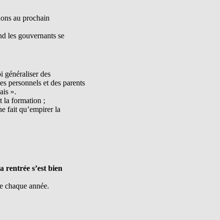
dons au prochain
nd les gouvernants se
i généraliser des
des personnels et des parents
ais ».
t la formation ;
ne fait qu’empirer la
a rentrée s’est bien
me chaque année.