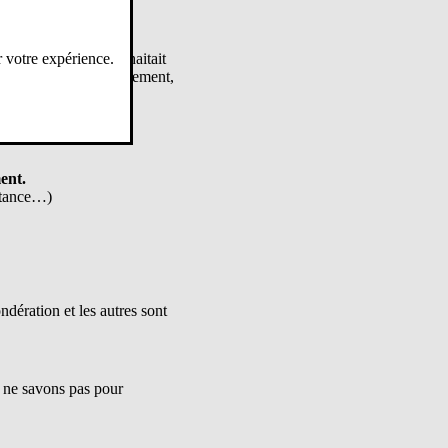
r votre expérience.
pliqué qu’il « ne souhaitait
ns diverses (avec également,
ent.
stance…)
ndération et les autres sont
s ne savons pas pour