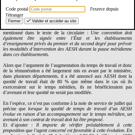
Le SE-Unsa alerté sur de nombreux dysfonctionnements
Code postal
J'exerce depuis
Les communes, les établissements publics de coopération
l'étranger
intercommunale ne sont toujours pas en mesure de signer de
Fermer
Valider et accéder au site
convention relative à la mise en œuvre de l’accompagnement. La
signature des conventions est pourtant obligatoire comme
mentionné dans le texte de la circulaire :
Une convention doit
également être signée entre l’État et les établissements
d’enseignement privés du premier et du second degré pour prévoir
les modalités d’intervention des AESH durant la pause méridienne
dans ces établissements.
Alors que l’argument de l’augmentation du temps de travail et donc
de la rémunération a été largement mis en avant par le ministère,
dans plusieurs départements, il a été annoncé aux AESH dont la
quotité de travail était de 80 % que même dans le cas où ils
exerceraient sur le temps méridien, ils ne bénéficieraient pas
d’avenant et leur quotité ne serait pas modifiée.
En l’espèce, ce n’est pas conforme à la note de service de juillet qui
précise que
lorsque la quotité de temps de travail d’un AESH
évolue en raison d’un accompagnement sur le temps méridien, un
avenant à son contrat de travail doit lui être proposé
.
Et d’ajouter :
Il importe de vérifier préalablement à cette
proposition que l’agent concerné est favorable à cette évolution. En