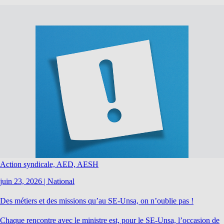
Action syndicale, AED, AESH
juin 23, 2026
|
National
Des métiers et des missions qu’au SE-Unsa, on n’oublie pas !
Chaque rencontre avec le ministre est, pour le SE-Unsa, l’occasion de