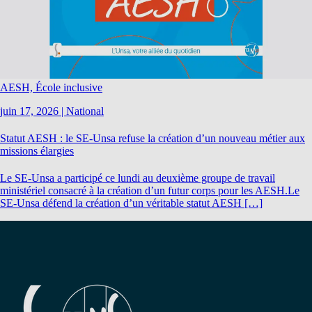
AESH, École inclusive
juin 17, 2026
|
National
Statut AESH : le SE-Unsa refuse la création d’un nouveau métier aux
missions élargies
Le SE-Unsa a participé ce lundi au deuxième groupe de travail
ministériel consacré à la création d’un futur corps pour les AESH.Le
SE-Unsa défend la création d’un véritable statut AESH […]