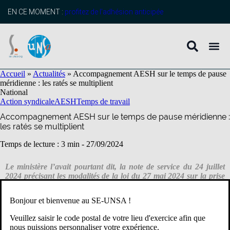
contenu
principal
EN CE MOMENT :
profitez de l’adhésion anticipée
Accueil
»
Actualités
»
Accompagnement AESH sur le temps de pause
méridienne : les ratés se multiplient
National
Action syndicale
AESH
Temps de travail
Accompagnement AESH sur le temps de pause méridienne :
les ratés se multiplient
Temps de lecture : 3 min -
27/09/2024
Le ministère l’avait pourtant dit, la note de service du 24 juillet
2024 précisant les modalités de la loi du 27 mai 2024 sur la prise
en charge par l’État de la rémunération des AESH
accompagnant des élèves en situation de handicap sur le temps de
Bonjour et bienvenue au SE-UNSA !
pause méridienne devait permettre aux services rectoraux et
départementaux de mettre en œuvre cet accompagnement dès la
Veuillez saisir le code postal de votre lieu d'exercice afin que
rentrée scolaire 2024. Il n’en est rien.
nous puissions personnaliser votre expérience.