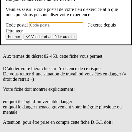
Veuillez saisir le code postal de votre lieu d'exercice afin que
nous puissions personnaliser votre expérience.
Code postal
J'exerce depuis
Intitulé très précis : «
Danger Grave ET imminent
»… Si, dans
l'étranger
votre école, votre établissement, vous êtes confronté à un risque tout
Fermer
Valider et accéder au site
à la fois grave Et imminent, vous êtes en droit de déposer une
fiche
D.G.I.
Aux termes du décret 82-453, cette fiche vous permet :
D’alerter votre hiérarchie sur l’existence de ce risque
De vous retirer d’une situation de travail où vous êtes en danger («
droit de retrait »)
Votre fiche doit montrer explicitement :
en quoi il s’agit d’un véritable danger
en quoi le danger menace gravement votre intégrité physique ou
mentale.
Attention, pour être prise en compte cette fiche D.G.I. doit :