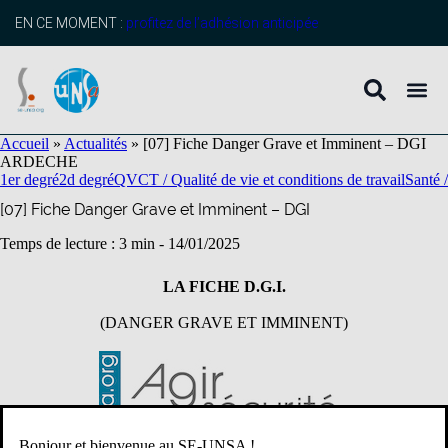
contenu
principal
EN CE MOMENT :
profitez de l’adhésion anticipée
Accueil
»
Actualités
»
[07] Fiche Danger Grave et Imminent – DGI
ARDECHE
1er degré
2d degré
QVCT / Qualité de vie et conditions de travail
Santé 
[07] Fiche Danger Grave et Imminent – DGI
Temps de lecture : 3 min -
14/01/2025
LA FICHE D.G.I.
(DANGER GRAVE ET IMMINENT)
Bonjour et bienvenue au SE-UNSA !