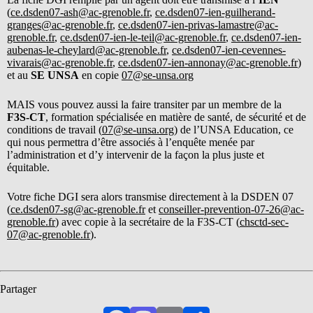
(
ce.dsden07-ash@ac-grenoble.fr
,
ce.dsden07-ien-guilherand-
granges@ac-grenoble.fr
,
ce.dsden07-ien-privas-lamastre@ac-
grenoble.fr
,
ce.dsden07-ien-le-teil@ac-grenoble.fr
,
ce.dsden07-ien-
aubenas-le-cheylard@ac-grenoble.fr
,
ce.dsden07-ien-cevennes-
vivarais@ac-grenoble.fr
,
ce.dsden07-ien-annonay@ac-grenoble.fr
)
et au
SE UNSA
en copie
0
7@se-unsa.org
MAIS vous pouvez aussi la faire transiter par un membre de la
F3S-CT
, formation spécialisée en matière de santé, de sécurité et de
conditions de travail (
07@se-unsa.org
) de l’UNSA Education, ce
qui nous permettra d’être associés à l’enquête menée par
l’administration et d’y intervenir de la façon la plus juste et
équitable.
Votre fiche DGI sera alors transmise directement à la DSDEN 07
(
ce.dsden07-sg@ac-grenoble.fr
et
conseiller-prevention-07-26@ac-
grenoble.fr
) avec copie à la secrétaire de la F3S-CT (
chsctd-sec-
07@ac-grenoble.fr
).
Partager