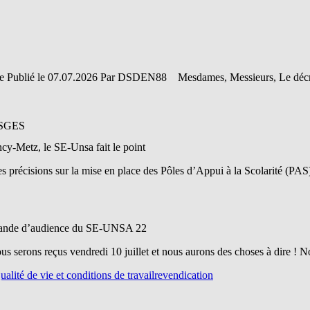
lié le 07.07.2026 Par DSDEN88 Mesdames, Messieurs, Le décret n°
SGES
-Metz, le SE-Unsa fait le point
es précisions sur la mise en place des Pôles d’Appui à la Scolarité (PAS
 demande d’audience du SE-UNSA 22
nous serons reçus vendredi 10 juillet et nous aurons des choses à dire ! 
lité de vie et conditions de travail
revendication