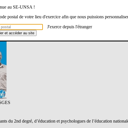
énagent leur classe pour différentes raisons : réorganisation de l’éco
venue au SE-UNSA !
 code postal de votre lieu d'exercice afin que nous puissions personnalise
e vie et conditions de travail
rentrée
J'exerce depuis l'étranger
der et accéder au site
SGES
s du 2nd degré, d’éducation et psychologues de l’éducation nationale