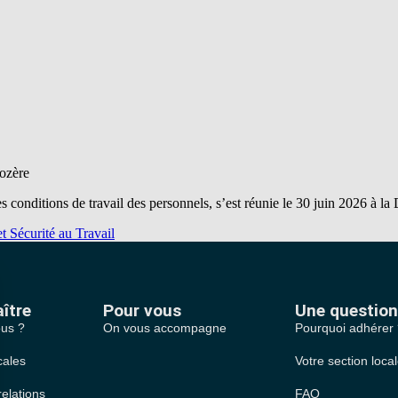
Lozère
les conditions de travail des personnels, s’est réunie le 30 juin 2026 à
t Sécurité au Travail
ître
Pour vous
Une question
us ?
On vous accompagne
Pourquoi adhérer
cales
Votre section loca
relations
FAQ