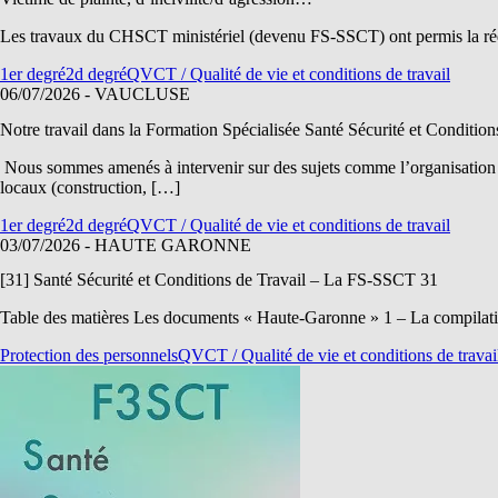
Les travaux du CHSCT ministériel (devenu FS-SSCT) ont permis la réda
1er degré
2d degré
QVCT / Qualité de vie et conditions de travail
06/07/2026
- VAUCLUSE
Notre travail dans la Formation Spécialisée Santé Sécurité et Conditio
Nous sommes amenés à intervenir sur des sujets comme l’organisation du t
locaux (construction, […]
1er degré
2d degré
QVCT / Qualité de vie et conditions de travail
03/07/2026
- HAUTE GARONNE
[31] Santé Sécurité et Conditions de Travail – La FS-SSCT 31
Table des matières Les documents « Haute-Garonne » 1 – La compilatio
Protection des personnels
QVCT / Qualité de vie et conditions de travai