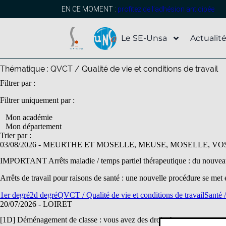
contenu
principal
EN CE MOMENT :
profitez de l’adhésion anticipée
Le SE-Unsa
Actualit
Thématique :
QVCT / Qualité de vie et conditions de travail
Filtrer par :
Filtrer uniquement par :
Mon académie
Mon département
Trier par :
03/08/2026
- MEURTHE ET MOSELLE, MEUSE, MOSELLE, VO
IMPORTANT Arrêts maladie / temps partiel thérapeutique : du nouvea
Arrêts de travail pour raisons de santé : une nouvelle procédure se m
1er degré
2d degré
QVCT / Qualité de vie et conditions de travail
Santé 
20/07/2026
- LOIRET
[1D] Déménagement de classe : vous avez des droits !