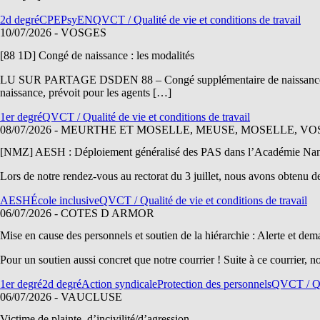
2d degré
CPE
PsyEN
QVCT / Qualité de vie et conditions de travail
10/07/2026
- VOSGES
[88 1D] Congé de naissance : les modalités
LU SUR PARTAGE DSDEN 88 – Congé supplémentaire de naissance Pub
naissance, prévoit pour les agents […]
1er degré
QVCT / Qualité de vie et conditions de travail
08/07/2026
- MEURTHE ET MOSELLE, MEUSE, MOSELLE, VO
[NMZ] AESH : Déploiement généralisé des PAS dans l’Académie Nancy
Lors de notre rendez-vous au rectorat du 3 juillet, nous avons obtenu d
AESH
École inclusive
QVCT / Qualité de vie et conditions de travail
06/07/2026
- COTES D ARMOR
Mise en cause des personnels et soutien de la hiérarchie : Alerte et
Pour un soutien aussi concret que notre courrier ! Suite à ce courrier, 
1er degré
2d degré
Action syndicale
Protection des personnels
QVCT / Qua
06/07/2026
- VAUCLUSE
Victime de plainte, d’incivilité/d’agression…