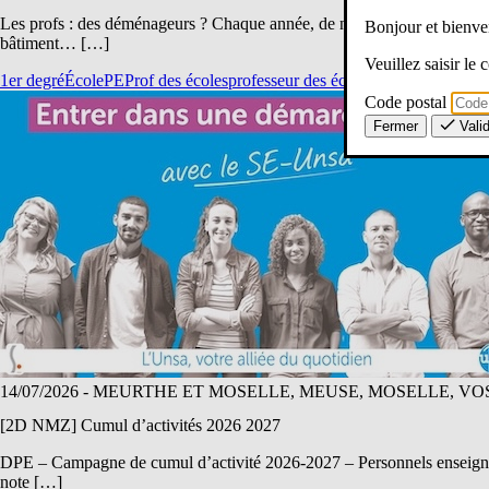
Les profs : des déménageurs ? Chaque année, de nombreux collègues dém
Bonjour et bien
bâtiment… […]
Veuillez saisir le
1er degré
École
PE
Prof des écoles
professeur des écoles
QVCT / Qualité d
Code postal
Fermer
Vali
14/07/2026
- MEURTHE ET MOSELLE, MEUSE, MOSELLE, VO
[2D NMZ] Cumul d’activités 2026 2027
DPE – Campagne de cumul d’activité 2026-2027 – Personnels enseignant
note […]