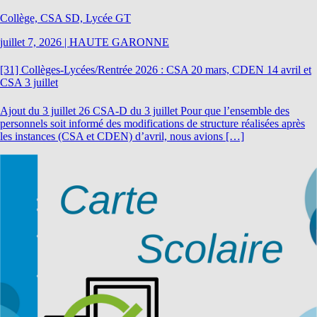
Collège, CSA SD, Lycée GT
juillet 7, 2026
|
HAUTE GARONNE
[31] Collèges-Lycées/Rentrée 2026 : CSA 20 mars, CDEN 14 avril et
CSA 3 juillet
Ajout du 3 juillet 26 CSA-D du 3 juillet Pour que l’ensemble des
personnels soit informé des modifications de structure réalisées après
les instances (CSA et CDEN) d’avril, nous avions […]