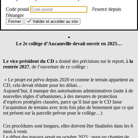
précédentes ; aucun nouvel établissement, et presque aucun
changement de secteur.
Code postal
J'exerce depuis
l'étranger
Sur les années à venir, sur les personnels du conseil
Fermer
Valider et accéder au site
départemental (CD)…
Le SE-Unsa avait plusieurs demandes.
*
Le 2e collège d’Aucamville devait ouvrir en 2025…
Le vice-président du CD
a donné des précisions sur le report, à
la
rentrée 2027
, de l’ouverture de ce collège :
» Le projet est prévu depuis 2020 et comme le terrain appartient au
CD, cela devait réduire pour les délais…
Aujourd’hui, il manque des autorisations administratives (suite à de
nouvelles règles d’urbanismes, à des mesures de protection
d’espèces protégées classées, parce qu’il faut que le CD fasse
l’acquisition de terrains avec trois fois plus de boisement que ce qui
est présent sur la parcelle prévue pour le collège…)
Ces procédures sont longues, elles doivent être finalisées dans les 6
mois à venir.
Le début des travaux serait en octobre 2025 ; pour un chantier de