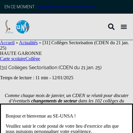
contenu
principal
EN CE MOMENT :
profitez de l’adhésion anticipée
Accueil
»
Actualités
»
[31] Collèges Sectorisation (CDEN du 21 jan.
25)
HAUTE GARONNE
Carte scolaire
Collège
[31] Collèges Sectorisation (CDEN du 21 jan. 25)
Temps de lecture : 11 min -
12/01/2025
Comme chaque mois de janvier, un CDEN se réunit pour discuter
d’éventuels
changements de secteur
dans les 102 collèges du
département,
et de l’organisation des
nouveaux établissements.
Bonjour et bienvenue au SE-UNSA !
Veuillez saisir le code postal de votre lieu d'exercice afin que
Pour la rentrée 2025, en résumé, à l’inverse des années
nous puissions personnaliser votre expérience.