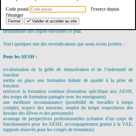
ces personnels qui jouent un rôle central dans nos établissements.
Code postal
J'exerce depuis
Les échanges ont été constructifs. Les députés s’étaient engagés à
l'étranger
écrire une lettre conjointe à la ministre de l’Education Nationale et à
Fermer
Valider et accéder au site
poser deux questions ouvertes au gouvernement. Nous avons été
destinataires des copies envoyées ce jour.
Voici quelques une des revendications que nous avons portées :
Pour les AESH :
revalorisation de la grille de rémunération et de l’indemnité de
fonction
mettre en place une formation initiale de qualité à la prise de
fonction
renforcer la formation continue (formation spécifique aux AESH,
des temps de formation partagée avec les enseignants)
une meilleure reconnaissance (possibilité de travailler à temps
complet, respect des missions, emploi du temps respectueux des
besoins des élèves et des personnels)
avantage de perspectives professionnelles (création d’un corps de
fonctionnaires pour les AESH, accompagnement gratuit à la VAE,
supports réservés pour les congés de formation)