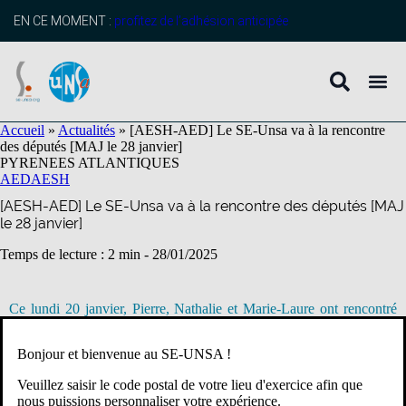
contenu
principal
EN CE MOMENT :
profitez de l’adhésion anticipée
Accueil
»
Actualités
»
[AESH-AED] Le SE-Unsa va à la rencontre
des députés [MAJ le 28 janvier]
PYRENEES ATLANTIQUES
AED
AESH
[AESH-AED] Le SE-Unsa va à la rencontre des députés [MAJ
le 28 janvier]
Temps de lecture : 2 min -
28/01/2025
Ce lundi 20 janvier, Pierre, Nathalie et Marie-Laure ont rencontré
Mme CAPDEVIELLE et sa collaboratrice, M. DUFAU et la
collaboratrice de M. ECHANIZ pour évoquer la situation des
Bonjour et bienvenue au SE-UNSA !
AESH et AED.
Veuillez saisir le code postal de votre lieu d'exercice afin que
Nous avons présenté les conditions de travail et de rémunération de
nous puissions personnaliser votre expérience.