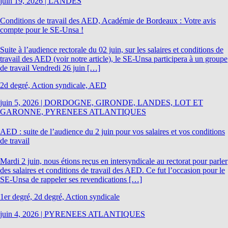
juin 19, 2026
|
LANDES
Conditions de travail des AED, Académie de Bordeaux : Votre avis
compte pour le SE-Unsa !
Suite à l’audience rectorale du 02 juin, sur les salaires et conditions de
travail des AED (voir notre article), le SE-Unsa participera à un groupe
de travail Vendredi 26 juin […]
2d degré, Action syndicale, AED
juin 5, 2026
|
DORDOGNE, GIRONDE, LANDES, LOT ET
GARONNE, PYRENEES ATLANTIQUES
AED : suite de l’audience du 2 juin pour vos salaires et vos conditions
de travail
Mardi 2 juin, nous étions reçus en intersyndicale au rectorat pour parler
des salaires et conditions de travail des AED. Ce fut l’occasion pour le
SE-Unsa de rappeler ses revendications […]
1er degré, 2d degré, Action syndicale
juin 4, 2026
|
PYRENEES ATLANTIQUES