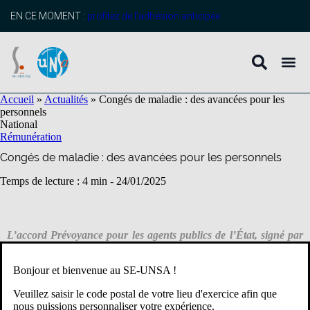
contenu
principal
EN CE MOMENT :
profitez de l’adhésion anticipée
Accueil
»
Actualités
»
Congés de maladie : des avancées pour les
personnels
National
Rémunération
Congés de maladie : des avancées pour les personnels
Temps de lecture : 4 min -
24/01/2025
L’accord Prévoyance pour les agents publics de l’État, signé par
l’Unsa, est mis en œuvre progressivement. Depuis septembre
2024, un nouveau régime de maintien de la rémunération en cas
Bonjour et bienvenue au SE-UNSA !
de congé de longue maladie (CLM) des fonctionnaires et de
congé de grave maladie (CGM) des contractuels est entré en
Veuillez saisir le code postal de votre lieu d'exercice afin que
vigueur. Les conditions de prise en charge du congé de maladie
nous puissions personnaliser votre expérience.
ordinaire (CMO) pour les contractuels évoluent favorablement.