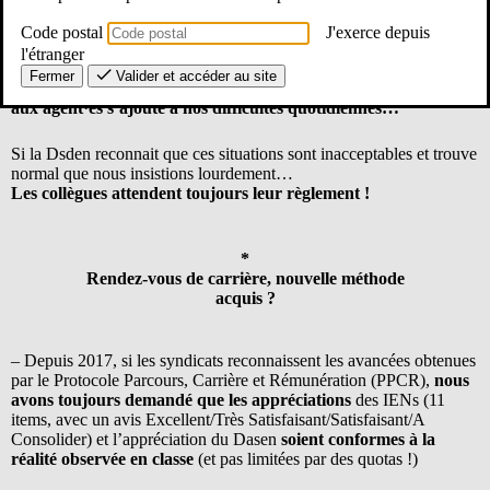
Gestion des personnels, Non acquis
Code postal
J'exerce depuis
l'étranger
Le SE-Unsa, en déclaration préalable (Cf ci-Dessous), a répété les
Fermer
Valider et accéder au site
erreurs, oublis et retards dans la paie des personnels.
Cet argent dû
aux agent·es s’ajoute à nos difficultés quotidiennes…
Si la Dsden reconnait que ces situations sont inacceptables et trouve
normal que nous insistions lourdement…
Les collègues attendent toujours leur règlement !
*
Rendez-vous de carrière, nouvelle méthode
acquis ?
– Depuis 2017, si les syndicats reconnaissent les avancées obtenues
par le Protocole Parcours, Carrière et Rémunération (PPCR),
nous
avons toujours demandé que les appréciations
des IENs (11
items, avec un avis Excellent/Très Satisfaisant/Satisfaisant/A
Consolider) et l’appréciation du Dasen
soient conformes à la
réalité observée en classe
(et pas limitées par des quotas !)