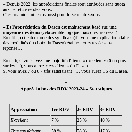
– Depuis 2022, les appréciations finales sont attribuées sans quota
aux 1er et 2e rendez-vous.
C’est maintenant le cas aussi pour le 3e rendez-vous.
– Et l’appréciation du Dasen est maintenant basé sur une
moyenne des items
(cela semble logique mais c’est nouveau).
En effet, cette demande des syndicats (d’avoir une explication claire
des modalités du choix du Dasen) était toujours restée sans
réponse…
En clair, si vous avez une majorité d’Items « excellent » (6 ou plus
sur les 11), vous aurez « excellent » du Dasen.
Si vous avez 7 ou 8 « très satisfaisant »… vous aurez TS du Dasen.
*
Appréciations des RDV 2023-24 – Statistiques
Appréciation
1er RDV
2e RDV
3e RDV
Excellent
7 %
25 %
40 %
Très satisfaisant
58 %
58 %
47 %