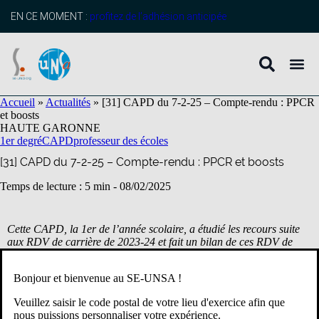
contenu
principal
EN CE MOMENT :
profitez de l’adhésion anticipée
Accueil
»
Actualités
»
[31] CAPD du 7-2-25 – Compte-rendu : PPCR
et boosts
HAUTE GARONNE
1er degré
CAPD
professeur des écoles
[31] CAPD du 7-2-25 – Compte-rendu : PPCR et boosts
Temps de lecture : 5 min -
08/02/2025
Cette CAPD, la 1er de l’année scolaire, a étudié les recours suite
aux RDV de carrière de 2023-24 et fait un bilan de ces RDV de
carrière.
Le SE-Unsa a encore répété les problèmes de gestion que subissent
Bonjour et bienvenue au SE-UNSA !
les collègues…
Veuillez saisir le code postal de votre lieu d'exercice afin que
*
nous puissions personnaliser votre expérience.