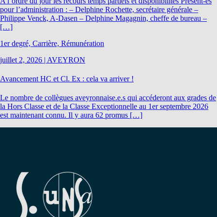
A l’ordre du jour les recours temps partiels et disponibilités Présent-es
pour l’administration : – Delphine Rochette, secrétaire générale –
Philippe Venck, A-Dasen – Delphine Magagnin, cheffe de bureau –
[…]
1er degré, Carrière, Rémunération
juillet 2, 2026
|
AVEYRON
Avancement HC et Cl. Ex : cela va arriver !
Le nombre de collègues aveyronnaise.e.s qui accéderont aux grades de
la Hors Classe et de la Classe Exceptionnelle au 1er septembre 2026
est maintenant connu. Il y aura 62 promus […]