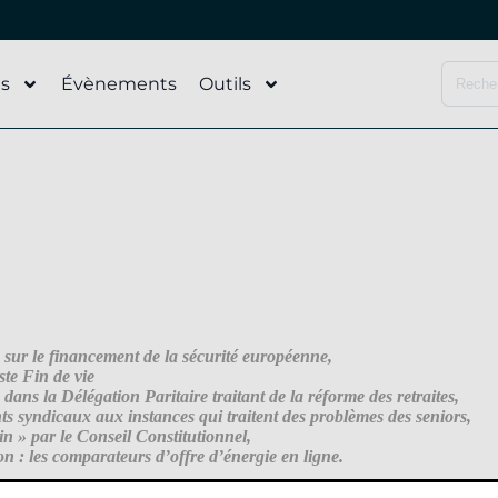
és
Évènements
Outils
 sur le financement de la sécurité européenne,
ste Fin de vie
ans la Délégation Paritaire traitant de la réforme des retraites,
nts syndicaux aux instances qui traitent des problèmes des seniors,
in » par le Conseil Constitutionnel,
n : les comparateurs d’offre d’énergie en ligne.