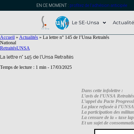
contenu
principal
EN CE MOMENT :
profitez de l’adhésion anticipée
Le SE-Unsa
Actualit
Accueil
»
Actualités
»
La lettre n° 145 de l’Unsa Retraités
National
Retraités
UNSA
La lettre n° 145 de l’Unsa Retraités
Temps de lecture : 1 min -
17/03/2025
Dans cette infolettre :
L’avis de l’UNSA Retraités
L’appel du Pacte Progressi
La place refusée à l’UNSA d
La participation des milita
La censure de la « taxe lap
Et un sujet de consommatio