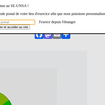
venue au SE-UNSA !
Je lis la lettre sur le site de l'Unsa
 code postal de votre lieu d'exercice afin que nous puissions personnalise
J'exerce depuis l'étranger
der et accéder au site
Facebook
Mastodon
Email
Partager