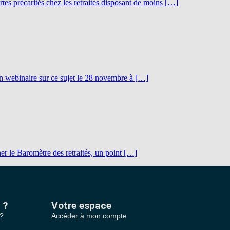
tes précarités chez les retraités disposant de moins […]
un webinaire sur ce sujet le 28 novembre à […]
ner le Baromètre des retraités, un point […]
 ?
Votre espace
 ?
Accéder à mon compte