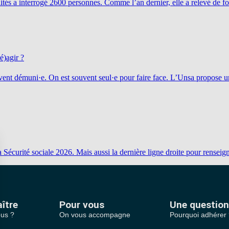
és a interrogé 2600 personnes. Comme l’an dernier, elle a relevé de for
é)agir ?
uvent démuni·e. On est souvent seul·e pour faire face. L’Unsa propose 
a Sécurité sociale 2026. Mais aussi la dernière ligne droite pour renseig
ître
Pour vous
Une question
us ?
On vous accompagne
Pourquoi adhérer