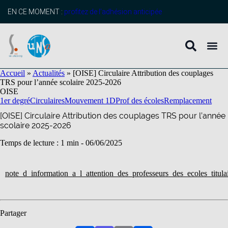
contenu
principal
EN CE MOMENT :
profitez de l’adhésion anticipée
Accueil
»
Actualités
»
[OISE] Circulaire Attribution des couplages
TRS pour l’année scolaire 2025-2026
OISE
1er degré
Circulaires
Mouvement 1D
Prof des écoles
Remplacement
[OISE] Circulaire Attribution des couplages TRS pour l’année
scolaire 2025-2026
Temps de lecture : 1 min -
06/06/2025
note_d_information_a_l_attention_des_professeurs_des_ecoles_titul
Partager