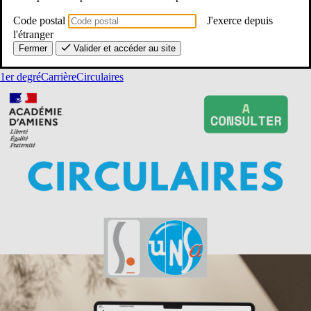
08/06/2026
- OISE
Code postal
J'exerce depuis
[CIRCULAIRE] Circulaire avancement Classe exceptionnelle
l'étranger
Fermer
Valider et accéder au site
circulaire_classe_exc_2026-2027
1er degré
Carrière
Circulaires