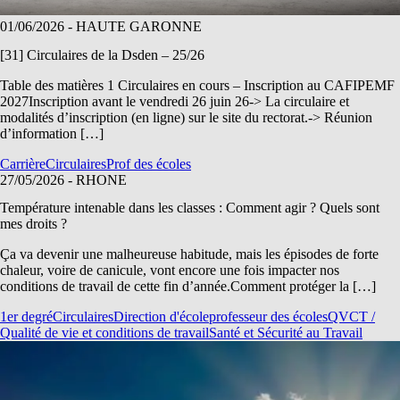
01/06/2026
- HAUTE GARONNE
[31] Circulaires de la Dsden – 25/26
Table des matières 1 Circulaires en cours – Inscription au CAFIPEMF
2027Inscription avant le vendredi 26 juin 26-> La circulaire et
modalités d’inscription (en ligne) sur le site du rectorat.-> Réunion
d’information […]
Carrière
Circulaires
Prof des écoles
27/05/2026
- RHONE
Température intenable dans les classes : Comment agir ? Quels sont
mes droits ?
Ça va devenir une malheureuse habitude, mais les épisodes de forte
chaleur, voire de canicule, vont encore une fois impacter nos
conditions de travail de cette fin d’année.Comment protéger la […]
1er degré
Circulaires
Direction d'école
professeur des écoles
QVCT /
Qualité de vie et conditions de travail
Santé et Sécurité au Travail