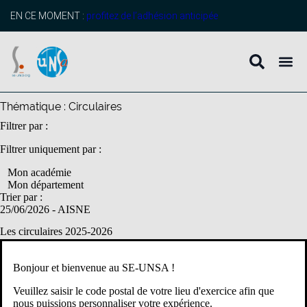
contenu
principal
EN CE MOMENT :
profitez de l’adhésion anticipée
Thématique :
Circulaires
Filtrer par :
Filtrer uniquement par :
Mon académie
Mon département
Trier par :
25/06/2026
- AISNE
Les circulaires 2025-2026
Modules d’initiative nationale (MIN) : la circulaire est parue Deux
types de formation : – Les MIN organisés pour compléter le parcours
Bonjour et bienvenue au SE-UNSA !
de formation pour les enseignants titulaires du CAPPEI. […]
Veuillez saisir le code postal de votre lieu d'exercice afin que
1er degré
Circulaires
École
Formation continue
Prof des écoles
nous puissions personnaliser votre expérience.