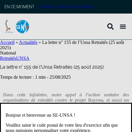
contenu
principal
EN CE MOMENT :
profitez de l’adhésion anticipée
Accueil
»
Actualités
»
La lettre n° 155 de l’Unsa Retraités (25 août
2025)
National
Retraités
UNSA
La lettre n° 155 de l’Unsa Retraités (25 août 2025)
Temps de lecture : 1 min -
25/08/2025
Dans cette infolettre, notre appel à l’action unitaire des
organisations de retraités contre le projet
Bayrou
, et aussi un
retour sur le triste feuilleton de la suppression du chèque
vacances des anciens agents de l’État, et encore la menace du
Bonjour et bienvenue au SE-UNSA !
doublement des franchises médicales. En dépit de ce catalogue de
mauvaises nouvelles, nous soulignons la seule mesure positive de
Veuillez saisir le code postal de votre lieu d'exercice afin que
l’été, le droit à la retraite progressive dès 60 ans.
nous puissions personnaliser votre expérience.