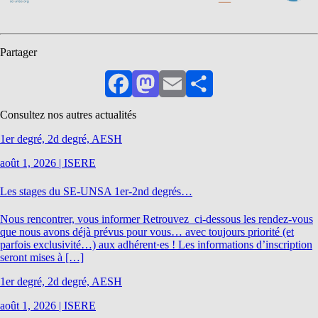
Partager
Facebook
Mastodon
Email
Partager
Consultez nos autres actualités
1er degré, 2d degré, AESH
août 1, 2026
|
ISERE
Les stages du SE-UNSA 1er-2nd degrés…
Nous rencontrer, vous informer Retrouvez ci-dessous les rendez-vous
que nous avons déjà prévus pour vous… avec toujours priorité (et
parfois exclusivité…) aux adhérent·es ! Les informations d’inscription
seront mises à […]
1er degré, 2d degré, AESH
août 1, 2026
|
ISERE