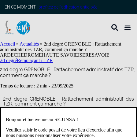
contenu
principal
EN CE MOMENT :
profitez de l’adhésion anticipée
Accueil
»
Actualités
»
2nd degré GRENOBLE : Rattachement
administratif des TZR, comment ça marche ?
ARDECHE
DROME
HAUTE SAVOIE
ISERE
SAVOIE
2d degré
Remplaçant / TZR
2nd degré GRENOBLE : Rattachement administratif des TZR,
comment ça marche ?
Temps de lecture : 2 min -
23/09/2025
2nd degré GRENOBLE : Rattachement administratif des
TZR, comment ça marche ?
Bonjour et bienvenue au SE-UNSA !
Veuillez saisir le code postal de votre lieu d'exercice afin que
nous puissions personnaliser votre expérience.
Lors de la période des rattachements administratifs pour les TZR,