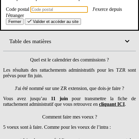
il n’est pas toujours facile de s’y retrouver entre les démarches, les
Code postal
J'exerce depuis
dates et les règles à respecter. Pour vous aider, le SE-Unsa fait le
l'étranger
point : calendrier, modalités et conseils pratiques afin que vous
puissiez aborder cette étape sereinement.
Fermer
Valider et accéder au site
Table des matières
Quel est le calendrier des commissions ?
Les résultats des rattachements administratifs pour les TZR sont
prévus pour fin juin.
J'ai été nommé sur une ZR extension, que dois-je faire ?
Vous avez jusqu’au
11 juin
pour transmettre la fiche de
rattachement administratif que vous retrouvez en
cliquant ICI
.
Comment faire mes voeux ?
5 voeux sont à faire. Comme pour les voeux de l’intra :