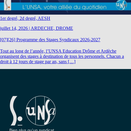
1er degré, 2d degré, AESH
juillet 14, 2026
|
ARDECHE, DROME
[07][26] Programme des Stages Syndicaux 2026-2027
Tout au long de l’année, l’UNSA Education Drôme et Ardèche
organisent des stages à destination de tous les personnels. Chacun a
droit à 12 jours de stage par an, sans […]
Bien plus qu'un syndicat