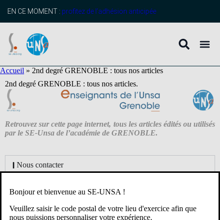
contenu
principal
EN CE MOMENT :
profitez de l’adhésion anticipée
Accueil
»
2nd degré GRENOBLE : tous nos articles
2nd degré GRENOBLE : tous nos articles.
Retrouvez sur cette page internet, tous les articles édités ou utilisés
par le SE-Unsa de l’académie de GRENOBLE.
Nous contacter
Bonjour et bienvenue au SE-UNSA !
2nd degré GRENOBLE : Une question, qui contacter ?​
Veuillez saisir le code postal de votre lieu d'exercice afin que
nous puissions personnaliser votre expérience.
Actualités académiques et départementales