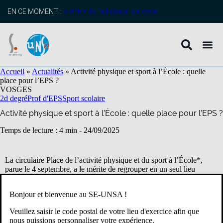
contenu
principal
EN CE MOMENT :
profitez de l’adhésion anticipée
Accueil
»
Actualités
»
Activité physique et sport à l’École : quelle
place pour l’EPS ?
VOSGES
2d degré
Prof d'EPS
Sport scolaire
Activité physique et sport à l’École : quelle place pour l’EPS ?
Temps de lecture : 4 min -
24/09/2025
La circulaire Place de l’activité physique et du sport à l’École*,
parue le 4 septembre, a le mérite de regrouper en un seul lieu
l’ensemble des dispositifs éducatifs au service de la pratique
physique et sportive. Mais, ce faisant, elle révèle le paradoxe d’un
Bonjour et bienvenue au SE-UNSA !
ministère qui ne donne que peu de moyens à ses ambitions.
Veuillez saisir le code postal de votre lieu d'exercice afin que
nous puissions personnaliser votre expérience.
À la poursuite de l’héritage des Jeux olympiques et