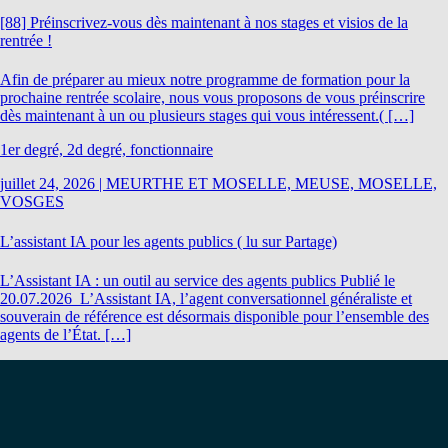
[88] Préinscrivez-vous dès maintenant à nos stages et visios de la
rentrée !
Afin de préparer au mieux notre programme de formation pour la
prochaine rentrée scolaire, nous vous proposons de vous préinscrire
dès maintenant à un ou plusieurs stages qui vous intéressent.( […]
1er degré, 2d degré, fonctionnaire
juillet 24, 2026
|
MEURTHE ET MOSELLE, MEUSE, MOSELLE,
VOSGES
L’assistant IA pour les agents publics ( lu sur Partage)
L’Assistant IA : un outil au service des agents publics Publié le
20.07.2026 L’Assistant IA, l’agent conversationnel généraliste et
souverain de référence est désormais disponible pour l’ensemble des
agents de l’État. […]