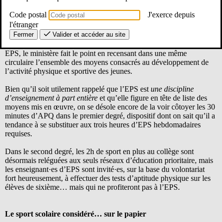
paralympiques de 2024
Code postal
J'exerce depuis
l'étranger
Les JOP de Paris 2024 ont fait du sport et de l’activité physique,
Fermer
Valider et accéder au site
selon le ministère de l’Éducation nationale, un enjeu de société.
Alors qu’on peine toujours à en mesurer l’héritage, notamment en
EPS, le ministère fait le point en recensant dans une même
circulaire l’ensemble des moyens consacrés au développement de
l’activité physique et sportive des jeunes.
Bien qu’il soit utilement rappelé que l’EPS est
une discipline
d’enseignement à part entière
et qu’elle figure en tête de liste des
moyens mis en œuvre, on se désole encore de la voir côtoyer les 30
minutes d’APQ dans le premier degré, dispositif dont on sait qu’il a
tendance à se substituer aux trois heures d’EPS hebdomadaires
requises.
Dans le second degré, les 2h de sport en plus au collège sont
désormais reléguées aux seuls réseaux d’éducation prioritaire, mais
les enseignant·es d’EPS sont invité·es, sur la base du volontariat
fort heureusement, à effectuer des tests d’aptitude physique sur les
élèves de sixième… mais qui ne profiteront pas à l’EPS.
Le sport scolaire considéré… sur le papier