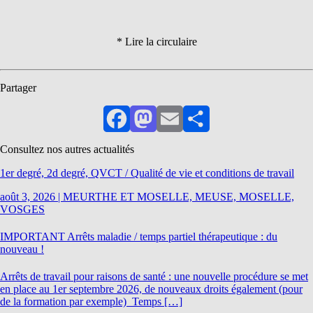
* Lire la circulaire
Partager
Facebook
Mastodon
Email
Partager
Consultez nos autres actualités
1er degré, 2d degré, QVCT / Qualité de vie et conditions de travail
août 3, 2026
|
MEURTHE ET MOSELLE, MEUSE, MOSELLE,
VOSGES
IMPORTANT Arrêts maladie / temps partiel thérapeutique : du
nouveau !
Arrêts de travail pour raisons de santé : une nouvelle procédure se met
en place au 1er septembre 2026, de nouveaux droits également (pour
de la formation par exemple) Temps […]