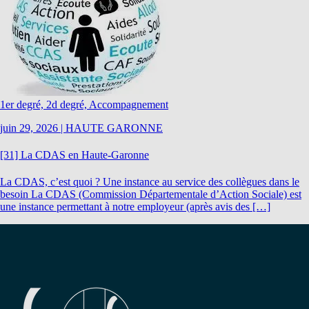
1er degré, 2d degré, Accompagnement
juin 29, 2026
|
HAUTE GARONNE
[31] La CDAS en Haute-Garonne
La CDAS, c’est quoi ? Une instance au service des collègues dans le
besoin La CDAS (Commission Départementale d’Action Sociale) est
une instance permettant à notre employeur (après avis des […]