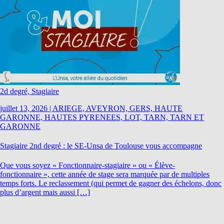
2d degré, Stagiaire
juillet 13, 2026
|
ARIEGE, AVEYRON, GERS, HAUTE
GARONNE, HAUTES PYRENEES, LOT, TARN, TARN ET
GARONNE
Stagiaire 2nd degré : le SE-Unsa de Toulouse vous accompagne
Que vous soyez « Fonctionnaire-stagiaire » ou « Élève-
fonctionnaire », cette année de stage sera marquée par de multiples
temps forts. Le reclassement (qui permet de gagner des échelons, donc
plus d’argent mais aussi […]