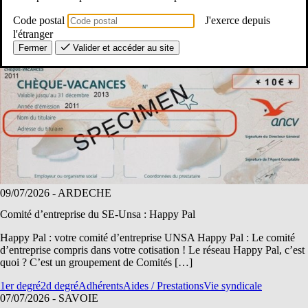
permettent […]
Code postal
J'exerce depuis
1er degré
2d degré
AED
AESH
Aides / Prestations
Budget
vacances
l'étranger
Fermer
Valider et accéder au site
09/07/2026
- ARDECHE
Comité d’entreprise du SE-Unsa : Happy Pal
Happy Pal : votre comité d’entreprise UNSA Happy Pal : Le comité
d’entreprise compris dans votre cotisation ! Le réseau Happy Pal, c’est
quoi ? C’est un groupement de Comités […]
1er degré
2d degré
Adhérents
Aides / Prestations
Vie syndicale
07/07/2026
- SAVOIE