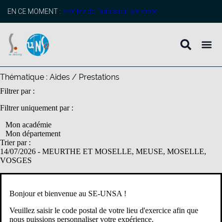
contenu
principal
EN CE MOMENT :
profitez de l’adhésion anticipée
Thématique :
Aides / Prestations
Filtrer par :
Filtrer uniquement par :
Mon académie
Mon département
Trier par :
14/07/2026
- MEURTHE ET MOSELLE, MEUSE, MOSELLE,
VOSGES
Aides spécifiques : Chèques Vacances : jusqu’à 35% de bonification
Exemplaire
Bonjour et bienvenue au SE-UNSA !
C’est une aide au financement des vacances et des loisirs. Elle est
Veuillez saisir le code postal de votre lieu d'exercice afin que
constituée d’une épargne mensuelle préalable de 4 à 12 mois
nous puissions personnaliser votre expérience.
complétée par une bonification de l’État. Les chèques-vacances