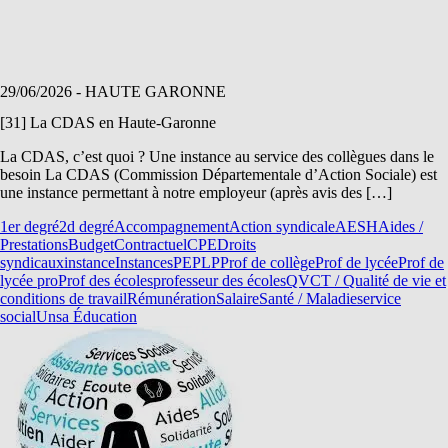
29/06/2026
- HAUTE GARONNE
[31] La CDAS en Haute-Garonne
La CDAS, c’est quoi ? Une instance au service des collègues dans le
besoin La CDAS (Commission Départementale d’Action Sociale) est
une instance permettant à notre employeur (après avis des […]
1er degré
2d degré
Accompagnement
Action syndicale
AESH
Aides /
Prestations
Budget
Contractuel
CPE
Droits
syndicaux
instance
Instances
PE
PLP
Prof de collège
Prof de lycée
Prof de
lycée pro
Prof des écoles
professeur des écoles
QVCT / Qualité de vie et
conditions de travail
Rémunération
Salaire
Santé / Maladie
service
social
Unsa Éducation