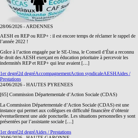
28/06/2026
- ARDENNES
AESH en REP ou REP+ : il est encore temps de réclamer le rappel de
l’année 2022 !
Grâce à l’action engagée par le SE-Unsa, le Conseil d’État a reconnu
le droit des AESH exerçant en éducation prioritaire à percevoir les
indemnités REP et REP+ qui leur avaient […]
1er degré
2d degré
Accompagnement
Action syndicale
AESH
Aides /
Prestations
24/06/2026
- HAUTES PYRENEES
[65] Commission Départementale d’Action Sociale (CDAS)
La Commission Départementale d’Action Sociale (CDAS) est une
instance qui permet aux collègues en difficulté financière d’obtenir
éventuellement une aide ponctuelle. Les situations personnelles y sont
présentées par l’assistante sociale […]
1er degré
2d degré
Aides / Prestations
20/06/2026
- HAUTE GARONNE