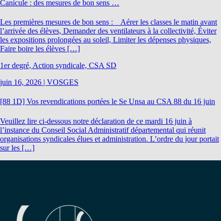
Canicule : des mesures de bon sens …
Les premières mesures de bon sens : Aérer les classes le matin avant
l’arrivée des élèves, Demander des ventilateurs à la collectivité, Éviter
les expositions prolongées au soleil, Limiter les dépenses physiques,
Faire boire les élèves […]
1er degré, Action syndicale, CSA SD
juin 16, 2026
|
VOSGES
[88 1D] Vos revendications portées le Se Unsa au CSA 88 du 16 juin
Veuillez lire ci-dessous notre déclaration de ce mardi 16 juin à
l’instance du Conseil Social Administratif départemental qui réunit
organisations syndicales élues et administration. L’ordre du jour portait
sur les […]