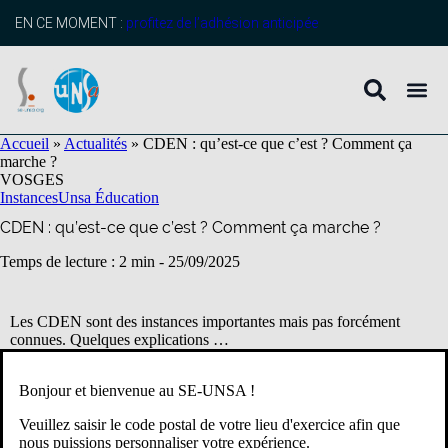
contenu
principal
EN CE MOMENT :
profitez de l’adhésion anticipée
Accueil
»
Actualités
»
CDEN : qu’est-ce que c’est ? Comment ça
marche ?
VOSGES
Instances
Unsa Éducation
CDEN : qu’est-ce que c’est ? Comment ça marche ?
Temps de lecture : 2 min -
25/09/2025
Les CDEN sont des instances importantes mais pas forcément
connues. Quelques explications …
Le conseil départemental de l’Education Nationale peut être
Bonjour et bienvenue au SE-UNSA !
consulté sur toute question relative à l’organisation et au
fonctionnement du service public d’enseignement dans le
Veuillez saisir le code postal de votre lieu d'exercice afin que
département.
nous puissions personnaliser votre expérience.