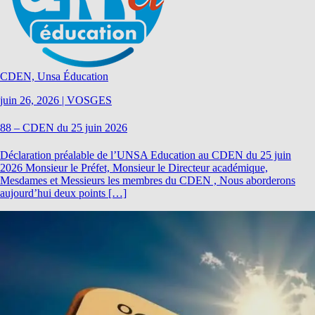
CDEN, Unsa Éducation
juin 26, 2026
|
VOSGES
88 – CDEN du 25 juin 2026
Déclaration préalable de l’UNSA Education au CDEN du 25 juin
2026 Monsieur le Préfet, Monsieur le Directeur académique,
Mesdames et Messieurs les membres du CDEN , Nous aborderons
aujourd’hui deux points […]