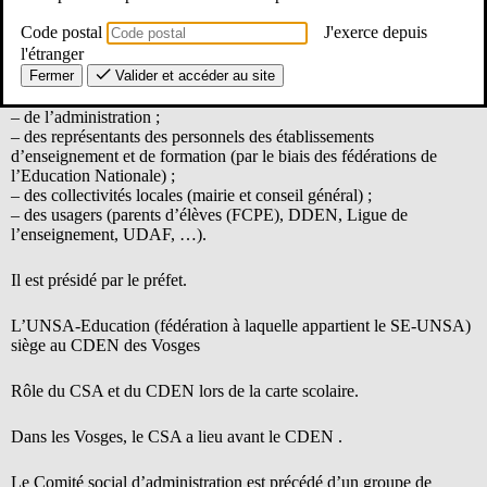
Code postal
J'exerce depuis
Il donne notamment son avis sur la carte scolaire, le calendrier
scolaire, …
l'étranger
Fermer
Valider et accéder au site
Le CDEN est composé de représentants :
– de l’administration ;
– des représentants des personnels des établissements
d’enseignement et de formation (par le biais des fédérations de
l’Education Nationale) ;
– des collectivités locales (mairie et conseil général) ;
– des usagers (parents d’élèves (FCPE), DDEN, Ligue de
l’enseignement, UDAF, …).
Il est présidé par le préfet.
L’UNSA-Education (fédération à laquelle appartient le SE-UNSA)
siège au CDEN des Vosges
Rôle du CSA et du CDEN lors de la carte scolaire.
Dans les Vosges, le CSA a lieu avant le CDEN .
Le Comité social d’administration est précédé d’un groupe de