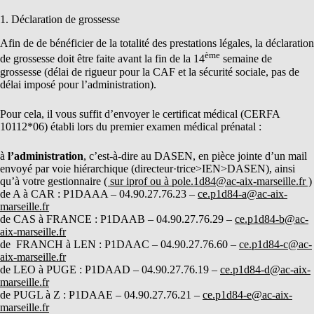
1. Déclaration de grossesse
Afin de de bénéficier de la totalité des prestations légales, la déclaration
ème
de grossesse doit être faite avant la fin de la 14
semaine de
grossesse (délai de rigueur pour la CAF et la sécurité sociale, pas de
délai imposé pour l’administration).
Pour cela, il vous suffit d’envoyer le certificat médical (CERFA
10112*06) établi lors du premier examen médical prénatal :
à
l’administration
, c’est-à-dire au DASEN, en pièce jointe d’un mail
envoyé par voie hiérarchique (directeur·trice>IEN>DASEN), ainsi
qu’à votre gestionnaire
( sur iprof ou à pole.1d84@ac-aix-marseille.fr )
de A à CAR : P1DAAA – 04.90.27.76.23 –
ce.p1d84-a@ac-aix-
marseille.fr
de CAS à FRANCE : P1DAAB – 04.90.27.76.29 –
ce.p1d84-b@ac-
aix-marseille.fr
de FRANCH à LEN : P1DAAC – 04.90.27.76.60 –
ce.p1d84-c@ac-
aix-marseille.fr
de LEO à PUGE : P1DAAD – 04.90.27.76.19 –
ce.p1d84-d@ac-aix-
marseille.fr
de PUGL à Z : P1DAAE – 04.90.27.76.21 –
ce.p1d84-e@ac-aix-
marseille.fr