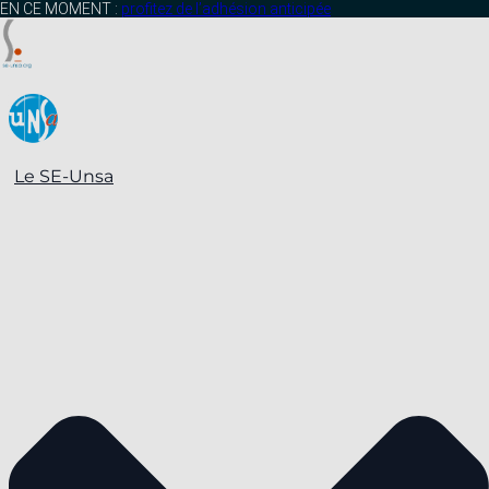
contenu
EN CE MOMENT :
profitez de l’adhésion anticipée
principal
Le SE-Unsa