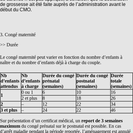
de grossesse ait été faite auprès de l’administration avant le
début du CMO.
3. Congé maternité
>> Durée
Le congé maternité peut varier en fonction du nombre d’enfants à
naître et du nombre d’enfants déjà à charge du couple.
Nb
Nb
Durée du congé
Durée du congé
Durée
d’enfants
d’enfants
prénatal
postnatal
totale
attendus
à charge
(semaines)
(semaines)
(semaines)
0 ou 1
6
10
16
1
2 et plus
8
18
26
2
–
12
22
34
3 et plus
–
24
22
46
Sur présentation d’un certificat médical, un
report de 3 semaines
maximum
du congé prénatal sur le postnatal est possible. En cas
d’arrêt maladie pendant la période reportée, l’aménagement est annulé