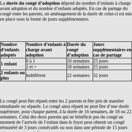
La
durée du congé d’adoption
dépend du nombre d’enfants à charge
avant adoption et du nombre d’enfants adoptés. En cas de partage du
congé entre les parents, un aménagement de la durée de celui-ci est mis
en place sous la forme de jours supplémentaires.
Nombre
Nombre d’enfants à
Durée du
Jours
d’enfants
charge avant
congé
supplémentaires en
adoptés
adoption
d’adoption
cas de partage
0 à 1
16 semaines
25 jours
1 enfant
2 et +
18 semaines
25 jours
2 enfants ou
Indifférent
22 semaines
32 jours
plus
Le congé peut être réparti entre les 2 parents et être pris de manière
simultanée ou séparée. Le congé ainsi réparti ne peut être d’une durée
supérieure, pour chaque parent, à la durée de 16 semaines, de 18 ou 22
semaines. Celui des deux parents qui ne bénéficie pas du congé au
moment de l’arrivée de l’enfant dans le foyer peut obtenir un congé
rémunéré de 3 jours consécutifs ou non dans une période de 15 jours