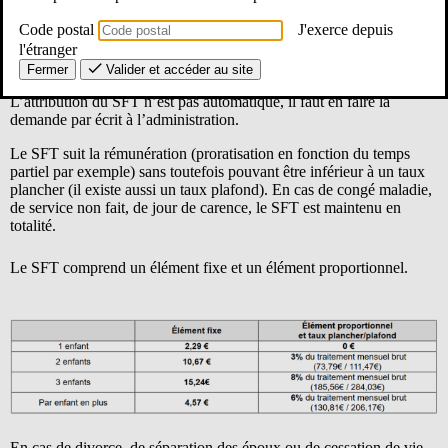
des deux parents, en bénéficiera au meilleur taux.
Code postal
J'exerce depuis
Les droits sont ouverts à compter du 1er jour du mois suivant la
l'étranger
naissance de l’enfant. Ils cessent le 1er jour du mois au cours
Fermer
Valider et accéder au site
duquel les conditions ne sont plus remplies.
L’attribution du SFT n’est pas automatique, il faut en faire la
demande par écrit à l’administration.
Le SFT suit la rémunération (proratisation en fonction du temps
partiel par exemple) sans toutefois pouvant être inférieur à un taux
plancher (il existe aussi un taux plafond). En cas de congé maladie,
de service non fait, de jour de carence, le SFT est maintenu en
totalité.
Le SFT comprend un élément fixe et un élément proportionnel.
En cas de divorce, de séparation des époux ou de cessation de vie,