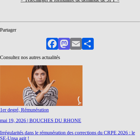
Partager
Facebook
Mastodon
Email
Partager
Consultez nos autres actualités
1er degré, Rémunération
mai 19, 2026
|
BOUCHES DU RHONE
Irrégularités dans le rémunération des corrections du CRPE 2026 : le
SE-Unsa agit !