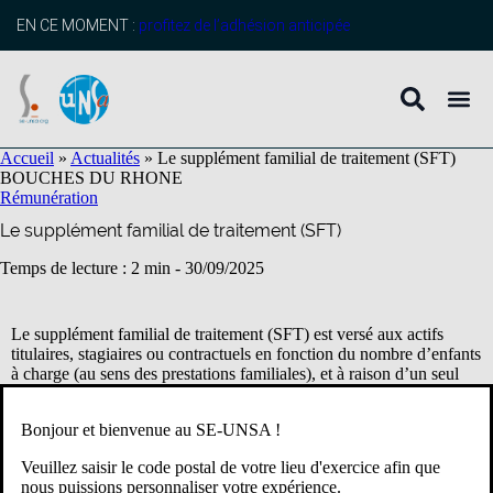
contenu
principal
EN CE MOMENT :
profitez de l’adhésion anticipée
Accueil
»
Actualités
»
Le supplément familial de traitement (SFT)
BOUCHES DU RHONE
Rémunération
Le supplément familial de traitement (SFT)
Temps de lecture : 2 min -
30/09/2025
Le supplément familial de traitement (SFT) est versé aux actifs
titulaires, stagiaires ou contractuels en fonction du nombre d’enfants
à charge (au sens des prestations familiales), et à raison d’un seul
par ménage.
Bonjour et bienvenue au SE-UNSA !
Lorsqu’un couple assume la charge du ou des mêmes enfants, le
bénéficiaire est celui d’entre eux qu’ils désignent d’un commun
Veuillez saisir le code postal de votre lieu d'exercice afin que
accord. Il est donc important de bien réfléchir et de choisir lequel,
nous puissions personnaliser votre expérience.