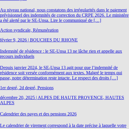
Au niveau national, nous constatons des irrégularités dans le paiement
prévisionnel des indemnités de correction du CRPE 2026. Le ministère
a été alerté par le SE-Unsa. Lire le communiqué de […]
Action syndicale, Rémunération
février 9, 2026
|
BOUCHES DU RHONE
Indemnité de résidence : le SE-Unsa 13 ne lâche rien et appelle aux
recours individuels
Depuis janvier 2024, le SE-Unsa 13 agit pour que l’indemnité de
résidence soit versée conformément aux textes. Malgré le temps qui
passe, notre détermination reste intacte. Le respect des droits […]
1er degré, 2d degré, Pensions
décembre 20, 2025
|
ALPES DE HAUTE PROVENCE, HAUTES
ALPES
Calendrier des payes et des pensions 2026
Le calendrier de virement correspond à la date précise à laquelle votre