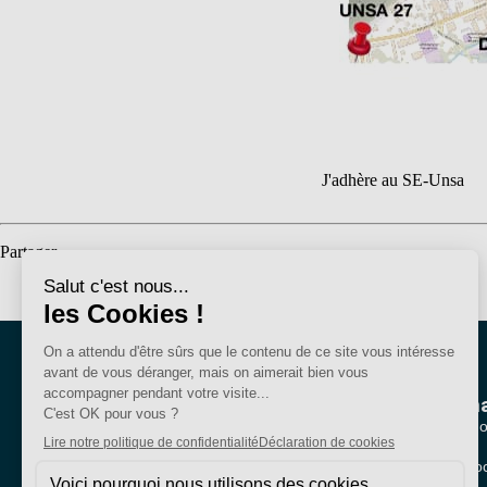
J'adhère au SE-Unsa
Partager
Nous conna
Qui sommes-no
Nos sections lo