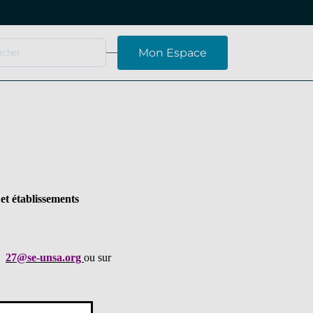
Mon Espace
et établissements
au
27@se-unsa.org
ou sur