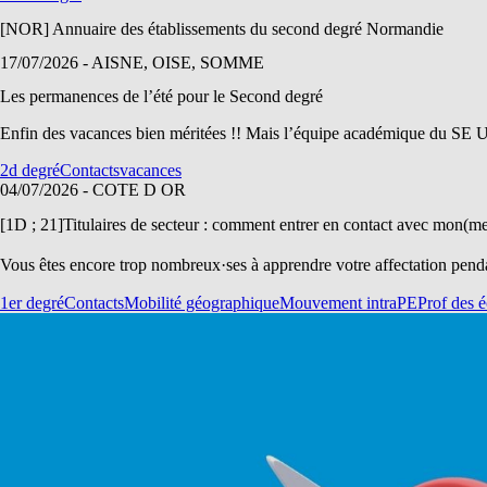
[NOR] Annuaire des établissements du second degré Normandie
17/07/2026
- AISNE, OISE, SOMME
Les permanences de l’été pour le Second degré
Enfin des vacances bien méritées !! Mais l’équipe académique du SE U
2d degré
Contacts
vacances
04/07/2026
- COTE D OR
[1D ; 21]Titulaires de secteur : comment entrer en contact avec mon(me
Vous êtes encore trop nombreux·ses à apprendre votre affectation pendan
1er degré
Contacts
Mobilité géographique
Mouvement intra
PE
Prof des é