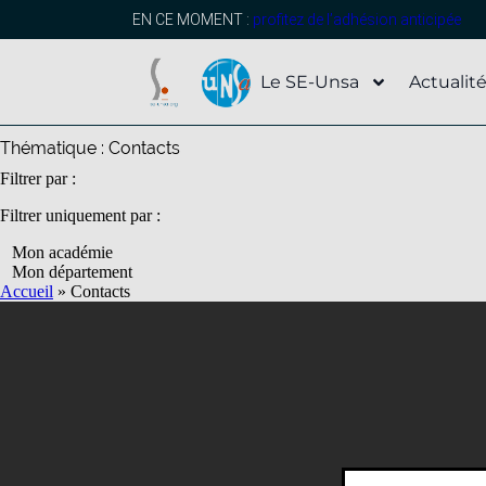
contenu
principal
EN CE MOMENT :
profitez de l’adhésion anticipée
Le SE-Unsa
Actualit
Thématique :
Contacts
Filtrer par :
Filtrer uniquement par :
Mon académie
Mon département
Accueil
»
Contacts