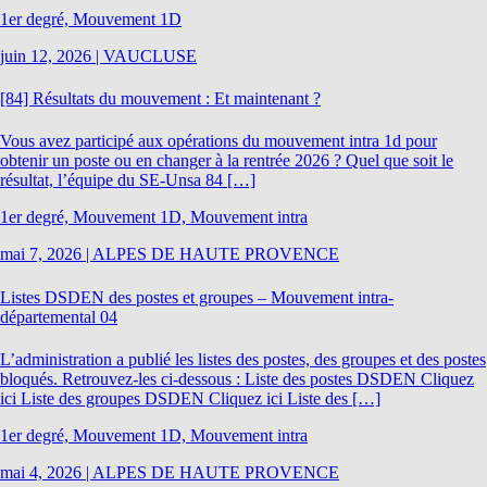
1er degré, Mouvement 1D
juin 12, 2026
|
VAUCLUSE
[84] Résultats du mouvement : Et maintenant ?
Vous avez participé aux opérations du mouvement intra 1d pour
obtenir un poste ou en changer à la rentrée 2026 ? Quel que soit le
résultat, l’équipe du SE-Unsa 84 […]
1er degré, Mouvement 1D, Mouvement intra
mai 7, 2026
|
ALPES DE HAUTE PROVENCE
Listes DSDEN des postes et groupes – Mouvement intra-
départemental 04
L’administration a publié les listes des postes, des groupes et des postes
bloqués. Retrouvez-les ci-dessous : Liste des postes DSDEN Cliquez
ici Liste des groupes DSDEN Cliquez ici Liste des […]
1er degré, Mouvement 1D, Mouvement intra
mai 4, 2026
|
ALPES DE HAUTE PROVENCE