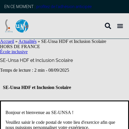
contenu
principal
EN CE MOMENT :
profitez de l’adhésion anticipée
Accueil
»
Actualités
»
SE-Unsa HDF et Inclusion Scolaire
HORS DE FRANCE
École inclusive
SE-Unsa HDF et Inclusion Scolaire
Temps de lecture : 2 min -
08/09/2025
SE-Unsa HDF et Inclusion Scolaire
Le
SE-Unsa HdF
est sur le front de l’inclusion au sein du réseau
Bonjour et bienvenue au SE-UNSA !
avec en ce moment 2 GT, un GT AESH et un GT harmonisations
des dispositifs (PPRE, PAP, PPS).
Veuillez saisir le code postal de votre lieu d'exercice afin que
nous puissions personnaliser votre expérience.