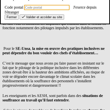
Code postal
J'exerce depuis
l'étranger
Ces GT (où nous siégeons), tout comme vos témoignages, reflètent
Fermer
Valider et accéder au site
bel et bien les défis de l’inclusion qui se dressent tous les jours
devant vous et montrent les disparités qui existent dans le réseau en
fonction notamment des pilotages impulsés par les établissements.
Pour le
SE-Unsa
,
la mise en œuvre des pratiques inclusives ne
peut dépendre du bon vouloir des chefs d’établissement…
C’est le message que nous avons pu faire passer en insistant sur le
fait que le pilotage de la politique inclusive dans les différentes
zones devait être à la hauteur des ambitions affichées, au risque de
voir se dégrader encore davantage le climat scolaire dans les
établissements où la souffrance des personnels s’installent
progressivement et dangereusement !!
Les enseignants et les AESH, sont parfois dans des
situations de
souffrance au travail qu’il faut entendre
.