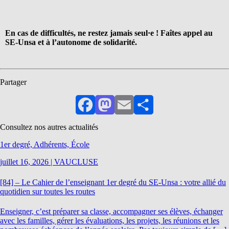
En cas de difficultés, ne restez jamais seul·e ! Faîtes appel au
SE-Unsa et à l’autonome de solidarité.
Partager
Facebook
Mastodon
Email
Partager
Consultez nos autres actualités
1er degré, Adhérents, École
juillet 16, 2026
|
VAUCLUSE
[84] – Le Cahier de l’enseignant 1er degré du SE-Unsa : votre allié du
quotidien sur toutes les routes
Enseigner, c’est préparer sa classe, accompagner ses élèves, échanger
avec les familles, gérer les évaluations, les projets, les réunions et les