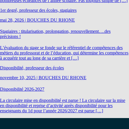
nombreuses échéances de l’année scolaire. Pas toujours simple de […]
1er degré, professeur des écoles, stagiaires
mai 28, 2026
|
BOUCHES DU RHONE
Stagiaires : titularisation, prolongation, renouvellement….des
précisions !
L’évaluation du stage se fonde sur le référentiel de compétences des
métiers du professorat et de l’éducation, qui détermine les compétences
à acquérir tout au long de sa carrière et […]
Disponibilité, professeur des écoles
novembre 10, 2025
|
BOUCHES DU RHONE
Disponibilité 2026-2027
La circulaire mise en disponibilité est parue ! La circulaire sur la mise
en disponibilité et reprise d’activité après disponibilité pour les
enseignants du 1d pour l’année 2026/2027 est parue […]