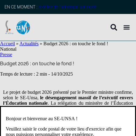
contenu
principal
EN CE MOMENT :
profitez de l’adhésion anticipée
Accueil
»
Actualités
»
Budget 2026 : on touche le fond !
National
Presse
Budget 2026 : on touche le fond !
Temps de lecture : 2 min -
14/10/2025
Le projet de budget 2026 présenté par le Premier ministre confirme,
selon le SE-Unsa,
le désengagement massif de l’exécutif envers
l’Éducation nationale
. La relégation du ministère de l’Éducation
au
9ᵉ rang de l’ordre protocolaire
n’était pas qu’un symbole : elle
préfigurait une
École publique devenue grande cause de
Bonjour et bienvenue au SE-UNSA !
relégation nationale
.
Veuillez saisir le code postal de votre lieu d'exercice afin que
Sous couvert de
baisse démographique
, le gouvernement
nous puissions personnaliser votre expérience.