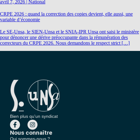
avril 7, 2026
|
National
CRPE 2026 : quand la correction des copies devient, elle aussi, une
variable d’économie
Le SE-Unsa, le SIEN-Unsa et le SNIA-IPR Unsa ont saisi le ministère
pour dénoncer une dérive préoccupante dans la rémunération des
correcteurs du CRPE 2026. Nous demandons le respect strict […]
Bien plus qu'un syndicat
Nous connaître
Qui sommes-nous ?