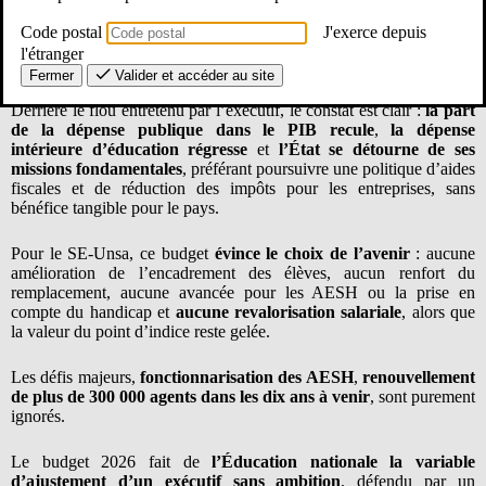
s’autorise à
supprimer massivement des postes
dans l’Éducation
nationale. Un prétexte court-termiste, alors même que les besoins
Code postal
J'exerce depuis
d’encadrement, de remplacement et d’accompagnement aux élèves
l'étranger
en situation de handicap restent considérables et sans réponse.
Fermer
Valider et accéder au site
Derrière le flou entretenu par l’exécutif, le constat est clair :
la part
de la dépense publique dans le PIB recule
,
la dépense
intérieure d’éducation régresse
et
l’État se détourne de ses
missions fondamentales
, préférant poursuivre une politique d’aides
fiscales et de réduction des impôts pour les entreprises, sans
bénéfice tangible pour le pays.
Pour le SE-Unsa, ce budget
évince le choix de l’avenir
: aucune
amélioration de l’encadrement des élèves, aucun renfort du
remplacement, aucune avancée pour les AESH ou la prise en
compte du handicap et
aucune revalorisation salariale
, alors que
la valeur du point d’indice reste gelée.
Les défis majeurs,
fonctionnarisation des AESH
,
renouvellement
de plus de 300 000 agents dans les dix ans à venir
, sont purement
ignorés.
Le budget 2026 fait de
l’Éducation nationale la variable
d’ajustement d’un exécutif sans ambition
, défendu par un