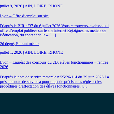
juillet 9, 2026
|
AIN, LOIRE, RHONE
Lyon – Offre d’emploi sur site
D’après le BIR n°37 du 6 juillet 2026 Vous retrouverez ci-dessous 1
offre d’emploi publiées sur le site internet Rejoignez les métiers de
l’éducation, du sport et de la – […]
2d degré, Entrant métier
juillet 1, 2026
|
AIN, LOIRE, RHONE
Lyon – Lauréat des concours du 2D, élèves fonctionnaires – rentrée
2026
D’après la note de service rectorale n°25/26-114 du 29 juin 2026 La
présente note de service a pour objet de préciser les règles et les
procédures d’affectation des élèves fonctionnaires, […]