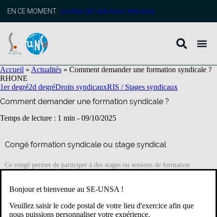
contenu
principal
EN CE MOMENT :
profitez de l’adhésion anticipée
Accueil
»
Actualités
»
Comment demander une formation syndicale ?
RHONE
1er degré
2d degré
Droits syndicaux
RIS / Stages syndicaux
Comment demander une formation syndicale ?
Temps de lecture : 1 min -
09/10/2025
Congé formation syndicale ou stage syndical
Ce congé permet de participer à des stages ou sessions de formation
syndicale.
Bonjour et bienvenue au SE-UNSA !
Qui peut en bénéficier ?
Veuillez saisir le code postal de votre lieu d'exercice afin que
Le fonctionnaire (stagiaire ou titulaire) ainsi que les agents non-
nous puissions personnaliser votre expérience.
titulaires peuvent bénéficier de ce congé.