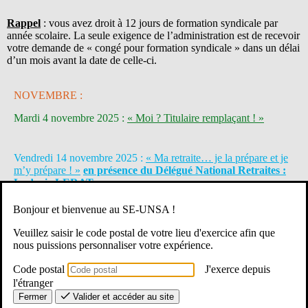
Rappel
: vous avez droit à 12 jours de formation syndicale par
année scolaire. La seule exigence de l’administration est de recevoir
votre demande de « congé pour formation syndicale » dans un délai
d’un mois avant la date de celle-ci.
NOVEMBRE :
Mardi 4 novembre 2025 :
« Moi ? Titulaire remplaçant ! »
Vendredi 14 novembre 2025 :
« Ma retraite… je la prépare et je
m’y prépare ! »
en présence du Délégué National Retraites :
Ludovic LERAT
.
Bonjour et bienvenue au SE-UNSA !
DÉCEMBRE :
Veuillez saisir le code postal de votre lieu d'exercice afin que
nous puissions personnaliser votre expérience.
Mardi 16 décembre 2025 :
« Histoire du système éducatif »
NOUVEAUTÉ
Code postal
J'exerce depuis
l'étranger
Fermer
Valider et accéder au site
JANVIER :