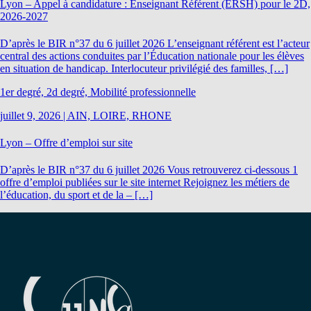
Lyon – Appel à candidature : Enseignant Référent (ERSH) pour le 2D,
2026-2027
D’après le BIR n°37 du 6 juillet 2026 L’enseignant référent est l’acteur
central des actions conduites par l’Éducation nationale pour les élèves
en situation de handicap. Interlocuteur privilégié des familles, […]
1er degré, 2d degré, Mobilité professionnelle
juillet 9, 2026
|
AIN, LOIRE, RHONE
Lyon – Offre d’emploi sur site
D’après le BIR n°37 du 6 juillet 2026 Vous retrouverez ci-dessous 1
offre d’emploi publiées sur le site internet Rejoignez les métiers de
l’éducation, du sport et de la – […]