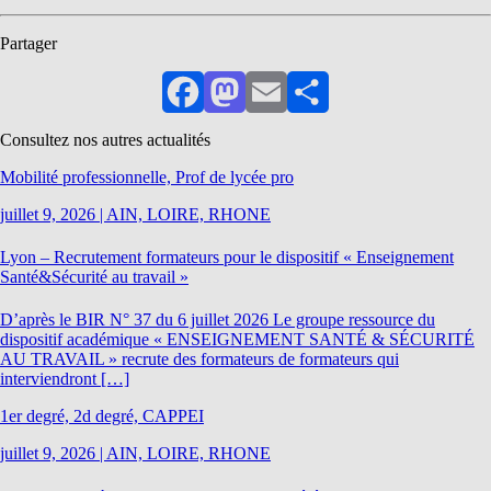
Partager
Facebook
Mastodon
Email
Partager
Consultez nos autres actualités
Mobilité professionnelle, Prof de lycée pro
juillet 9, 2026
|
AIN, LOIRE, RHONE
Lyon – Recrutement formateurs pour le dispositif « Enseignement
Santé&Sécurité au travail »
D’après le BIR N° 37 du 6 juillet 2026 Le groupe ressource du
dispositif académique « ENSEIGNEMENT SANTÉ & SÉCURITÉ
AU TRAVAIL » recrute des formateurs de formateurs qui
interviendront […]
1er degré, 2d degré, CAPPEI
juillet 9, 2026
|
AIN, LOIRE, RHONE