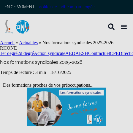
contenu
principal
EN CE MOMENT :
profitez de l’adhésion anticipée
Accueil
»
Actualités
»
Nos formations syndicales 2025-2026
RHONE
1er degré
2d degré
Action syndicale
AED
AESH
Contractuel
CPE
Directi
Nos formations syndicales 2025-2026
Temps de lecture : 3 min -
18/10/2025
Des formations proches de vos préoccupations...