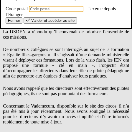
Nous avons rappelé la charge de travail considérable qui pèse sur
Code postal
J'exerce depuis
les directeurs dans un laps de temps trop court : organisation de
l’école, réunions, mise à jour du PPMS et du DUER, équipes
l'étranger
éducatives…
Fermer
Valider et accéder au site
La DSDEN a répondu qu’il convenait de prioriser l’ensemble de
ces missions.
De nombreux collègues se sont interrogés au sujet de la formation
« Egalité filles-garçons ». Il s’agissait d’une demande ministérielle
visant à déployer ces formations. Lors de la visio flash, les IEN ont
proposé une formule « clé en main », l’objectif étant
d’accompagner les directeurs dans leur rôle de pilote pédagogique
afin de permettre aux équipes d’analyser leurs pratiques.
Nous avons rappelé que les directeurs sont effectivement des pilotes
pédagogiques, ils ne sont pas pour autant des formateurs.
Concernant le Vademecum, disponible sur le site des circos, il n’a
pas été mis à jour récemment. Nous avons souligné la nécessité
pour les directeurs d’y avoir un accès simplifié et d’être informés
rapidement de toute mise à jour.