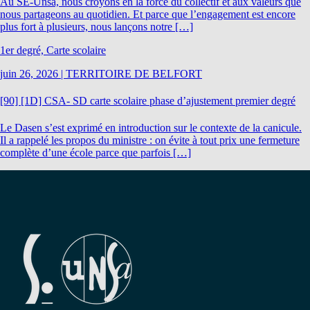
Au SE-Unsa, nous croyons en la force du collectif et aux valeurs que
nous partageons au quotidien. Et parce que l’engagement est encore
plus fort à plusieurs, nous lançons notre […]
1er degré, Carte scolaire
juin 26, 2026
|
TERRITOIRE DE BELFORT
[90] [1D] CSA- SD carte scolaire phase d’ajustement premier degré
Le Dasen s’est exprimé en introduction sur le contexte de la canicule.
Il a rappelé les propos du ministre : on évite à tout prix une fermeture
complète d’une école parce que parfois […]