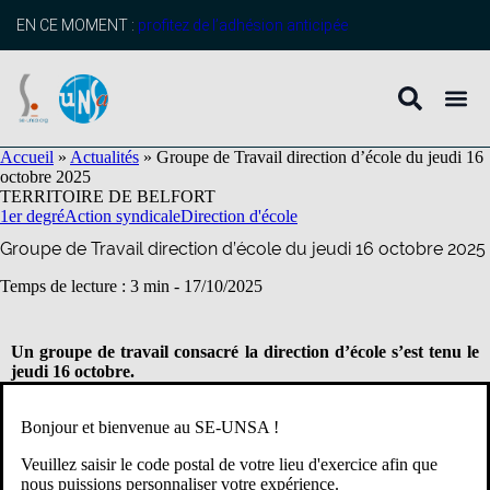
contenu
principal
EN CE MOMENT :
profitez de l’adhésion anticipée
Accueil
»
Actualités
»
Groupe de Travail direction d’école du jeudi 16
octobre 2025
TERRITOIRE DE BELFORT
1er degré
Action syndicale
Direction d'école
Groupe de Travail direction d’école du jeudi 16 octobre 2025
Temps de lecture : 3 min -
17/10/2025
Un groupe de travail consacré la direction d’école s’est tenu le
jeudi 16 octobre.
A l’ordre du jour figurait : le bilan des visios flashs, le vademecum
Bonjour et bienvenue au SE-UNSA !
ainsi que les formations et les évaluations des directeurs et
directrices.
Veuillez saisir le code postal de votre lieu d'exercice afin que
nous puissions personnaliser votre expérience.