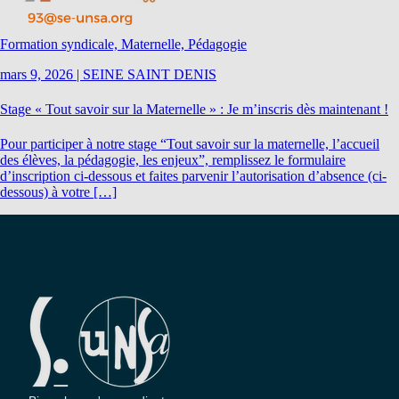
Formation syndicale, Maternelle, Pédagogie
mars 9, 2026
|
SEINE SAINT DENIS
Stage « Tout savoir sur la Maternelle » : Je m’inscris dès maintenant !
Pour participer à notre stage “Tout savoir sur la maternelle, l’accueil
des élèves, la pédagogie, les enjeux”, remplissez le formulaire
d’inscription ci-dessous et faites parvenir l’autorisation d’absence (ci-
dessous) à votre […]