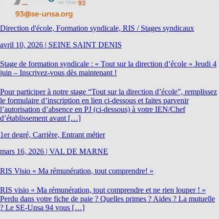
Direction d'école, Formation syndicale, RIS / Stages syndicaux
avril 10, 2026
|
SEINE SAINT DENIS
Stage de formation syndicale : « Tout sur la direction d’école » Jeudi 4
juin – Inscrivez-vous dès maintenant !
Pour participer à notre stage “Tout sur la direction d’école”, remplissez
le formulaire d’inscription en lien ci-dessous et faites parvenir
l’autorisation d’absence en PJ (ci-dessous) à votre IEN/Chef
d’établissement avant […]
1er degré, Carrière, Entrant métier
mars 16, 2026
|
VAL DE MARNE
RIS Visio « Ma rémunération, tout comprendre! »
RIS visio « Ma rémunération, tout comprendre et ne rien louper ! »
Perdu dans votre fiche de paie ? Quelles primes ? Aides ? La mutuelle
? Le SE-Unsa 94 vous […]