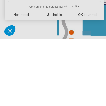
1er degré, 2d degré, Adhérents
juillet 9, 2026
|
DOUBS
🎉 Adhésion au SE-Unsa25 : le parrainage, c’est gagnant-gagnant !