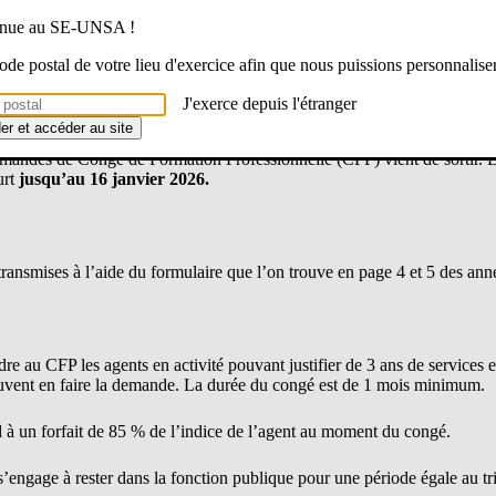
venue au SE-UNSA !
 code postal de votre lieu d'exercice afin que nous puissions personnalise
J'exerce depuis l'étranger
der et accéder au site
 demandes de Congé de Formation Professionnelle (CFP) vient de sortir
urt
jusqu’au 16 janvier 2026.
ransmises à l’aide du formulaire que l’on trouve en page 4 et 5 des ann
e au CFP les agents en activité pouvant justifier de 3 ans de services eff
euvent en faire la demande. La durée du congé est de 1 mois minimum.
à un forfait de 85 % de l’indice de l’agent au moment du congé.
s’engage à rester dans la fonction publique pour une période égale au tr