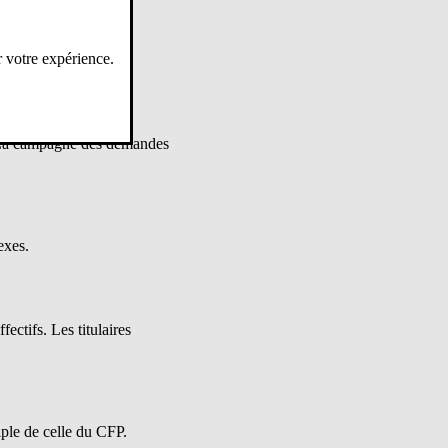
r votre expérience.
. La campagne des demandes
exes.
ectifs. Les titulaires
iple de celle du CFP.