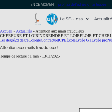
contenu
principal
EN CE MOMENT :
profitez de l’adhésion anticipée
Le SE-Unsa
Actualit
Accueil
»
Actualités
»
Attention aux mails frauduleux !
CHER
EURE ET LOIR
INDRE
INDRE ET LOIRE
LOIR ET CHER
1er degré
2d degré
Collège
Contractuel
CPE
École
Lycée GT
Lycée pro
Nu
Attention aux mails frauduleux !
Temps de lecture : 1 min -
13/11/2025