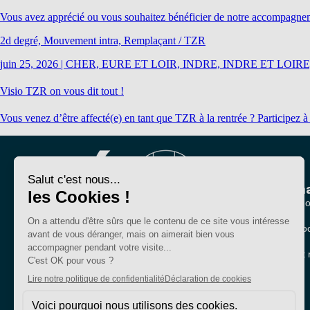
Vous avez apprécié ou vous souhaitez bénéficier de notre accompagnemen
2d degré, Mouvement intra, Remplaçant / TZR
juin 25, 2026
|
CHER, EURE ET LOIR, INDRE, INDRE ET LOIRE
Visio TZR on vous dit tout !
Vous venez d’être affecté(e) en tant que TZR à la rentrée ? Participez 
Nous conna
Qui sommes-no
Nos sections lo
Bien plus qu'un
Partenariats et 
syndicat