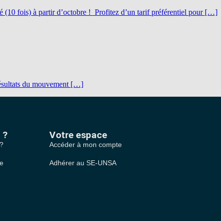
 fois) à partir d’octobre ! Profitez d’un tarif préférentiel pour […]
s résultats du mouvement […]
 ?
Votre espace
 ?
Accéder à mon compte
le
Adhérer au SE-UNSA