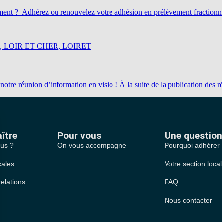
t ? Adhérez ou renouvelez votre adhésion en prélèvement fractionné (10
, LOIR ET CHER, LOIRET
à notre réunion d’information en visio ! À la suite de la publication de
ître
Pour vous
Une question
us ?
On vous accompagne
Pourquoi adhérer
cales
Votre section loca
relations
FAQ
Nous contacter