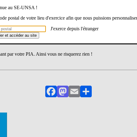
venue au SE-UNSA !
 code postal de votre lieu d'exercice afin que nous puissions personnalise
e quant aux mails frauduleux reçus sur nos boîtes professionnelles.
J'exerce depuis l'étranger
der et accéder au site
 iprof. Nous vous invitons à ne jamais cliquer sur le lien.
sant par votre PIA. Ainsi vous ne risquerez rien !
Facebook
Mastodon
Email
Partager